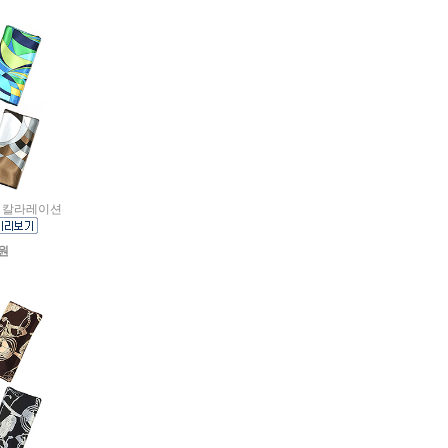
멀티 칼라레이션
0원