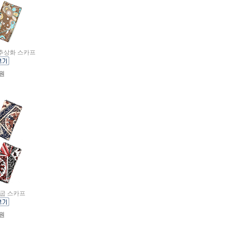
의 추상화 스카프
0원
 말굽 스카프
0원