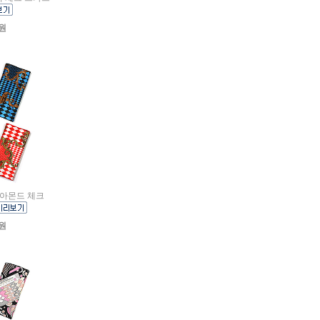
0원
다이아몬드 체크
0원