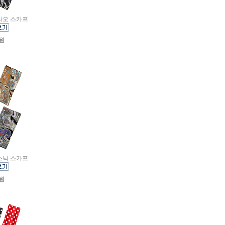
파라오 스카프
0원
에스닉 스카프
0원