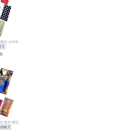
 땡땡이 스카프
0원
브라 호피 체인