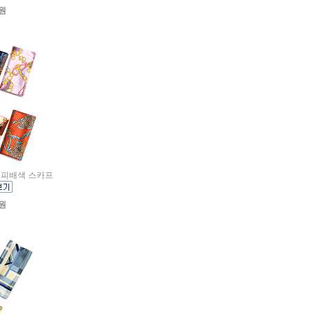
0원
인 호피배색 스카프
0원