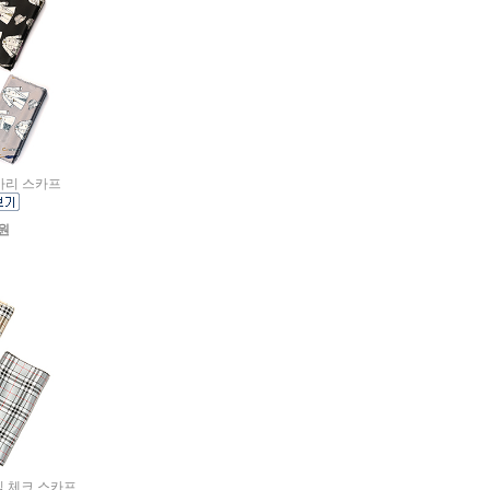
바바리 스카프
0원
래식 체크 스카프