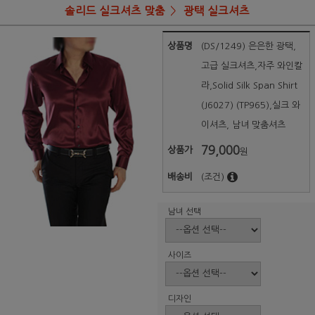
솔리드 실크셔츠 맞춤
광택 실크셔츠
상품명
(DS/1249) 은은한 광택,
고급 실크셔츠,자주 와인칼
라,Solid Silk Span Shirt
(J6027) (TP965),실크 와
이셔츠, 남녀 맞춤셔츠
79,000
상품가
원
배송비
(조건)
남녀 선택
사이즈
디자인