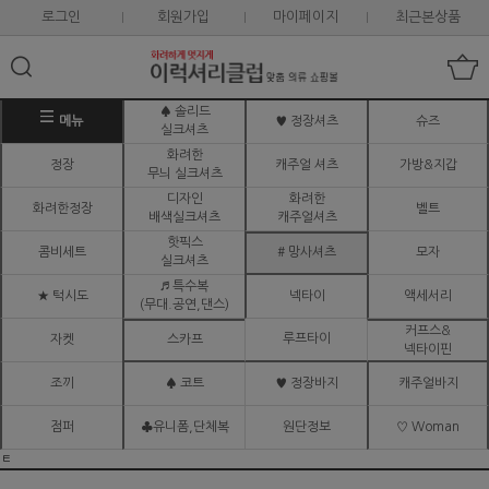
로그인
회원가입
마이페이지
최근본상품
♠ 솔리드
메뉴
♥ 정장셔츠
슈즈
실크셔츠
화려한
정장
캐주얼 셔츠
가방&지갑
무늬 실크셔츠
디자인
화려한
화려한정장
벨트
배색실크셔츠
캐주얼셔츠
핫픽스
콤비세트
# 망사셔츠
모자
실크셔츠
♬ 특수복
★ 턱시도
넥타이
액세서리
(무대.공연,댄스)
커프스&
루프타이
자켓
스카프
넥타이핀
조끼
♠ 코트
♥ 정장바지
캐주얼바지
점퍼
♣유니폼,단체복
원단정보
♡ Woman
ㅌ