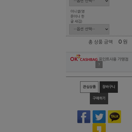
이니셜(영
문이나 한
글 새김)
0
원
총 상품 금액
포인트사용 가맹점
?
관심상품
장바구니
구매하기