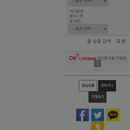
이니셜(영
문이나 한
글 새김)
0
원
총 상품 금액
포인트사용 가맹점
?
관심상품
장바구니
구매하기