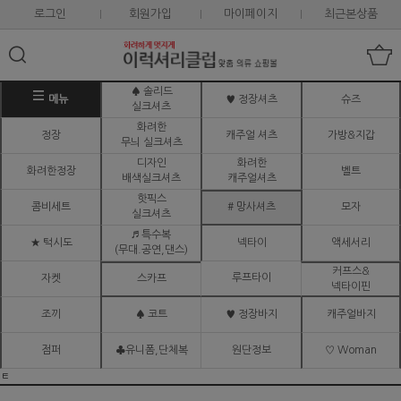
로그인
회원가입
마이페이지
최근본상품
♠ 솔리드
메뉴
♥ 정장셔츠
슈즈
실크셔츠
화려한
정장
캐주얼 셔츠
가방&지갑
무늬 실크셔츠
디자인
화려한
화려한정장
벨트
배색실크셔츠
캐주얼셔츠
핫픽스
콤비세트
# 망사셔츠
모자
실크셔츠
♬ 특수복
★ 턱시도
넥타이
액세서리
(무대.공연,댄스)
커프스&
루프타이
자켓
스카프
넥타이핀
조끼
♠ 코트
♥ 정장바지
캐주얼바지
점퍼
♣유니폼,단체복
원단정보
♡ Woman
ㅌ