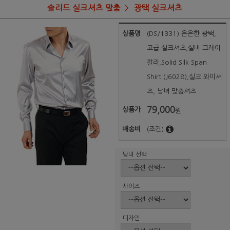
솔리드 실크셔츠 맞춤
광택 실크셔츠
상품명
(DS/1331) 은은한 광택,
고급 실크셔츠,실버 그레이
칼라,Solid Silk Span
Shirt (J6028),실크 와이셔
츠, 남녀 맞춤셔츠
79,000
상품가
원
배송비
(조건)
남녀 선택
사이즈
디자인