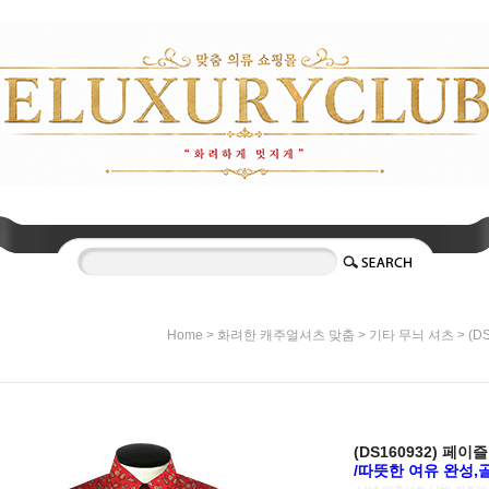
>
>
> (
Home
화려한 캐주얼셔츠 맞춤
기타 무늬 셔츠
(DS160932) 페
/따뜻한 여유 완성,