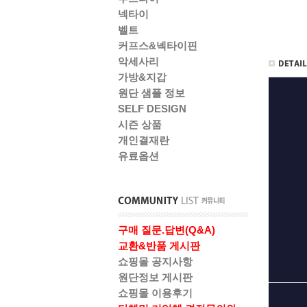
넥타이
벨트
커프스&넥타이핀
악세사리
가방&지갑
원단 샘플 정보
SELF DESIGN
시즌 상품
개인결재란
유료옵션
구매 질문.답변(Q&A)
교환&반품 게시판
쇼핑몰 공지사항
원단정보 게시판
쇼핑몰 이용후기