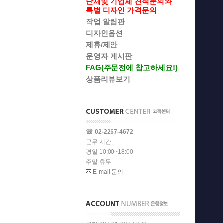
단체및 기업체 견적문의와
특별 디자인 가격문의
작업 알림판
디자인옵션
제휴/제안
운영자 게시판
FAG(주문전에 참고하세요!)
상품리뷰보기
☏ 02-2267-4672
근무 시간
평일 10:00~18:00
주말 휴무
E-mail 문의