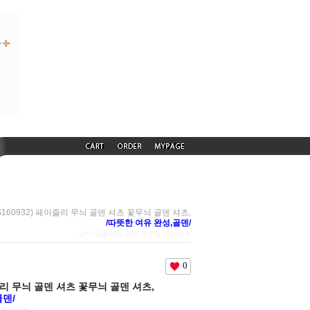
DS160932) 페이즐리 무늬 골덴 셔츠 꽃무늬 골덴 셔츠,
/따뜻한 여유 완성,골덴/
,남녀 맞춤셔츠,남방,캐주얼 와이셔츠
0
이즐리 무늬 골덴 셔츠 꽃무늬 골덴 셔츠,
골덴/