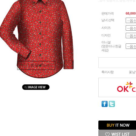
,남녀 맞춤셔츠,남방,캐주얼
판매가격
68,000
남녀 선택
사이즈
디자인
이니셜
(영문이나 한글
새김)
마우스를 올려보세요
특이사항
꽃남