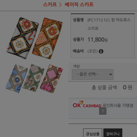
스카프
베이직 스카프
상품명
(PC171212) 킹 마도로스
스카프
11,800
상품가
원
배송비
(조건)
색상
0
원
총 상품 금액
포인트사용 가맹점
?
관심상품
장바구니