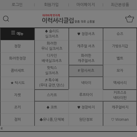
로그인
회원가입
마이페이지
최근본상품
♠ 솔리드
메뉴
♥ 정장셔츠
슈즈
실크셔츠
화려한
정장
캐주얼 셔츠
가방&지갑
무늬 실크셔츠
디자인
화려한
화려한정장
벨트
배색실크셔츠
캐주얼셔츠
핫픽스
콤비세트
# 망사셔츠
모자
실크셔츠
♬ 특수복
★ 턱시도
넥타이
액세서리
(무대.공연,댄스)
커프스&
루프타이
자켓
스카프
넥타이핀
조끼
♠ 코트
♥ 정장바지
캐주얼바지
점퍼
♣유니폼,단체복
원단정보
♡ Woman
ㅌ