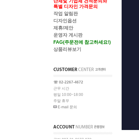
단체및 기업체 견적문의와
특별 디자인 가격문의
작업 알림판
디자인옵션
제휴/제안
운영자 게시판
FAG(주문전에 참고하세요!)
상품리뷰보기
☏ 02-2267-4672
근무 시간
평일 10:00~18:00
주말 휴무
E-mail 문의