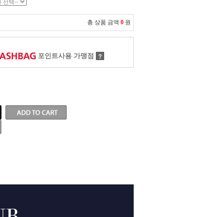
총 상품 금액
0
원
포인트사용 가맹점
?