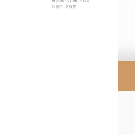
국민 007-21-0677-873
예금주 : 유병훈