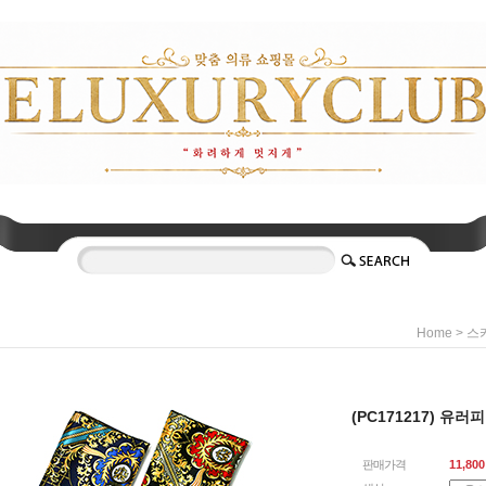
>
Home
스
(PC171217) 유
판매가격
11,800