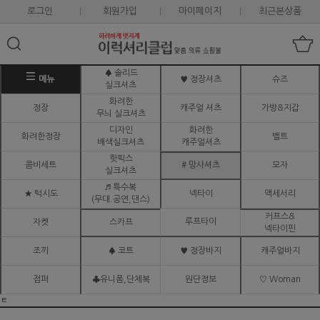
로그인
회원가입
마이페이지
최근본상품
♠ 솔리드
메뉴
♥ 정장셔츠
슈즈
실크셔츠
화려한
정장
캐주얼 셔츠
가방&지갑
무늬 실크셔츠
디자인
화려한
화려한정장
벨트
배색실크셔츠
캐주얼셔츠
핫픽스
콤비세트
# 망사셔츠
모자
실크셔츠
♬ 특수복
★ 턱시도
넥타이
액세서리
(무대.공연,댄스)
커프스&
루프타이
자켓
스카프
넥타이핀
조끼
♠ 코트
♥ 정장바지
캐주얼바지
점퍼
♣유니폼,단체복
원단정보
♡ Woman
ㅌ