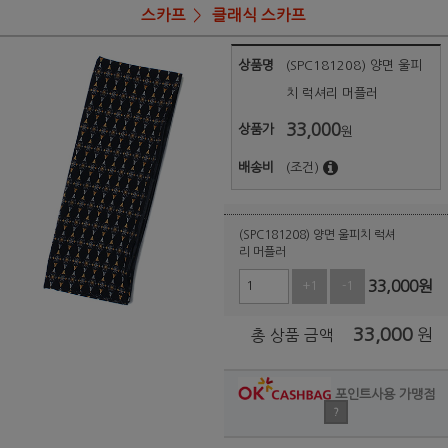
스카프
클래식 스카프
상품명
(SPC181208) 양면 울피
치 럭셔리 머플러
33,000
상품가
원
배송비
(조건)
(SPC181208) 양면 울피치 럭셔
리 머플러
33,000
원
+1
-1
33,000
원
총 상품 금액
포인트사용 가맹점
?