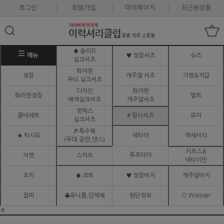
로그인
회원가입
마이페이지
최근본상품
♠ 솔리드
메뉴
♥ 정장셔츠
슈즈
실크셔츠
화려한
정장
캐주얼 셔츠
가방&지갑
무늬 실크셔츠
디자인
화려한
화려한정장
벨트
배색실크셔츠
캐주얼셔츠
핫픽스
콤비세트
# 망사셔츠
모자
실크셔츠
♬ 특수복
★ 턱시도
넥타이
액세서리
(무대.공연,댄스)
커프스&
루프타이
자켓
스카프
넥타이핀
조끼
♠ 코트
♥ 정장바지
캐주얼바지
점퍼
♣유니폼,단체복
원단정보
♡ Woman
ㅌ