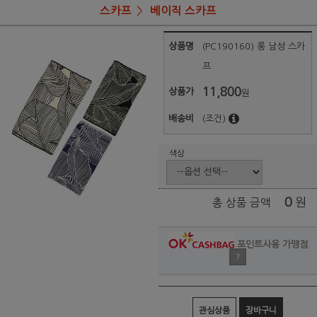
스카프
베이직 스카프
상품명
(PC190160) 롱 남성 스카
프
11,800
상품가
원
배송비
(조건)
색상
0
원
총 상품 금액
포인트사용 가맹점
?
관심상품
장바구니