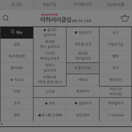
로그인
회원가입
마이페이지
최근본상품
♠ 솔리드
메뉴
♥ 정장셔츠
슈즈
실크셔츠
화려한
정장
캐주얼 셔츠
가방&지갑
무늬 실크셔츠
디자인
화려한
화려한정장
벨트
배색실크셔츠
캐주얼셔츠
핫픽스
콤비세트
# 망사셔츠
모자
실크셔츠
♬ 특수복
★ 턱시도
넥타이
액세서리
(무대.공연,댄스)
커프스&
루프타이
자켓
스카프
넥타이핀
조끼
♠ 코트
♥ 정장바지
캐주얼바지
점퍼
♣유니폼,단체복
원단정보
♡ Woman
ㅌ