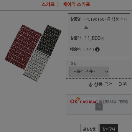
스카프
베이직 스카프
상품명
(PC190168) 롱 남성 스카
프
11,800
상품가
원
배송비
(조건)
색상
0
원
총 상품 금액
포인트사용 가맹점
?
관심상품
장바구니