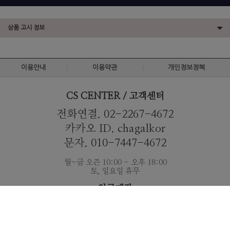
상품 고시 정보
이용안내
이용약관
개인정보정책
CS CENTER / 고객센터
전화연결. 02-2267-4672
카카오 ID. chagalkor
문자. 010-7447-4672
월~금 오즌 10:00 - 오후 18:00
토, 일요일 휴무
입금계좌
007-21-0677-873
국민은행 ｜ 예금주 : 유병훈