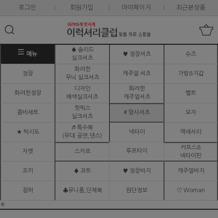
로그인
회원가입
마이페이지
최근본상품
♠ 솔리드
메뉴
♥ 정장셔츠
슈즈
실크셔츠
화려한
정장
캐주얼 셔츠
가방&지갑
무늬 실크셔츠
디자인
화려한
화려한정장
벨트
배색실크셔츠
캐주얼셔츠
핫픽스
콤비세트
# 망사셔츠
모자
실크셔츠
♬ 특수복
★ 턱시도
넥타이
액세서리
(무대.공연,댄스)
커프스&
루프타이
자켓
스카프
넥타이핀
조끼
♠ 코트
♥ 정장바지
캐주얼바지
점퍼
♣유니폼,단체복
원단정보
♡ Woman
ㅌ