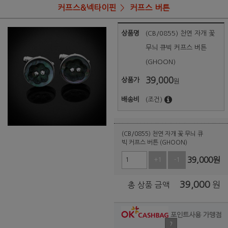
커프스&넥타이핀
커프스 버튼
상품명
(CB/0855) 천연 자개 꽃
무늬 큐빅 커프스 버튼
(GHOON)
39,000
상품가
원
배송비
(조건)
(CB/0855) 천연 자개 꽃 무늬 큐
빅 커프스 버튼 (GHOON)
39,000
원
+1
-1
39,000
원
총 상품 금액
포인트사용 가맹점
?