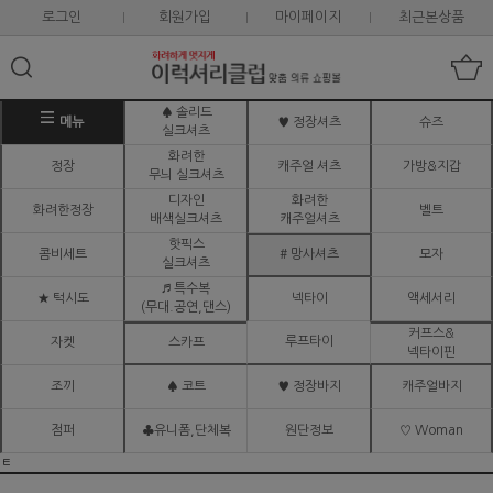
로그인
회원가입
마이페이지
최근본상품
♠ 솔리드
메뉴
♥ 정장셔츠
슈즈
실크셔츠
화려한
정장
캐주얼 셔츠
가방&지갑
무늬 실크셔츠
디자인
화려한
화려한정장
벨트
배색실크셔츠
캐주얼셔츠
핫픽스
콤비세트
# 망사셔츠
모자
실크셔츠
♬ 특수복
★ 턱시도
넥타이
액세서리
(무대.공연,댄스)
커프스&
루프타이
자켓
스카프
넥타이핀
조끼
♠ 코트
♥ 정장바지
캐주얼바지
점퍼
♣유니폼,단체복
원단정보
♡ Woman
ㅌ