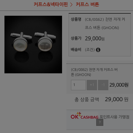
커프스&넥타이핀
커프스 버튼
상품명
(CB/0862) 천연 자개 커
프스 버튼 (GHOON)
29,000
상품가
원
배송비
(조건)
(CB/0862) 천연 자개 커프스 버
튼 (GHOON)
29,000
원
+1
-1
29,000
원
총 상품 금액
포인트사용 가맹점
?