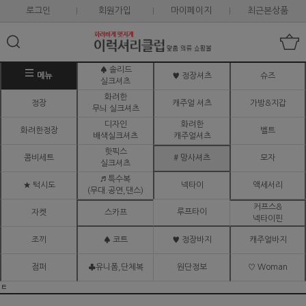
로그인
회원가입
마이페이지
최근본상품
♠ 솔리드
메뉴
♥ 정장셔츠
슈즈
실크셔츠
화려한
정장
캐주얼 셔츠
가방&지갑
무늬 실크셔츠
디자인
화려한
화려한정장
벨트
배색실크셔츠
캐주얼셔츠
핫픽스
콤비세트
# 망사셔츠
모자
실크셔츠
♬ 특수복
★ 턱시도
넥타이
액세서리
(무대.공연,댄스)
커프스&
루프타이
자켓
스카프
넥타이핀
조끼
♠ 코트
♥ 정장바지
캐주얼바지
점퍼
♣유니폼,단체복
원단정보
♡ Woman
ㅌ