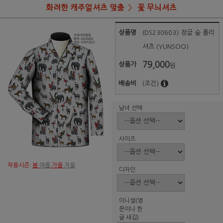
화려한 캐주얼셔츠 맞춤
꽃 무늬셔츠
상품명
(DS230603) 정글 숲 폴리
셔츠 (YUNSOO)
79,000
상품가
원
배송비
(조건)
남녀 선택
사이즈
착용시즌:
봄
여름
가을
겨울
디자인
이니셜(영
문이나 한
글 새김)