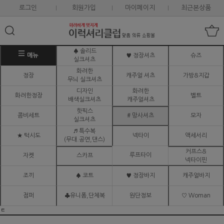
로그인
회원가입
마이페이지
최근본상품
♠ 솔리드
메뉴
♥ 정장셔츠
슈즈
실크셔츠
화려한
정장
캐주얼 셔츠
가방&지갑
무늬 실크셔츠
디자인
화려한
화려한정장
벨트
배색실크셔츠
캐주얼셔츠
핫픽스
콤비세트
# 망사셔츠
모자
실크셔츠
♬ 특수복
★ 턱시도
넥타이
액세서리
(무대.공연,댄스)
커프스&
루프타이
자켓
스카프
넥타이핀
조끼
♠ 코트
♥ 정장바지
캐주얼바지
점퍼
♣유니폼,단체복
원단정보
♡ Woman
ㅌ