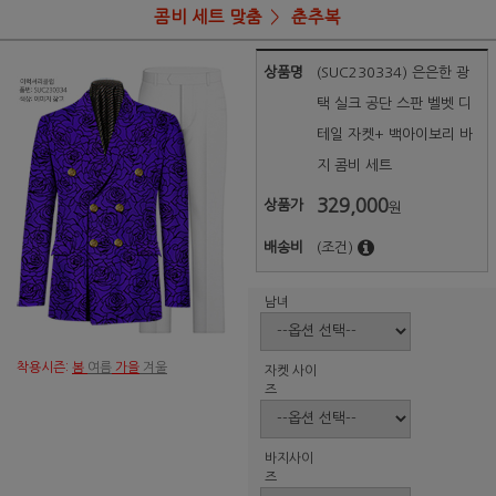
콤비 세트 맞춤
춘추복
상품명
(SUC230334) 은은한 광
택 실크 공단 스판 벨벳 디
테일 자켓+ 백아이보리 바
지 콤비 세트
329,000
상품가
원
배송비
(조건)
남녀
착용시즌:
봄
여름
가을
겨울
자켓 사이
즈
바지사이
즈