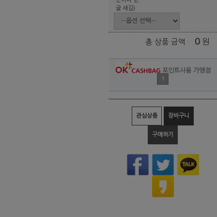
글 새김)
0
원
총 상품 금액
포인트사용 가맹점
?
관심상품
장바구니
구매하기