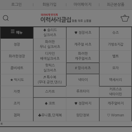
로그인
회원가입
마이페이지
최근본상품
♠ 솔리드
메뉴
♥ 정장셔츠
슈즈
실크셔츠
화려한
정장
캐주얼 셔츠
가방&지갑
무늬 실크셔츠
디자인
화려한
화려한정장
벨트
배색실크셔츠
캐주얼셔츠
핫픽스
콤비세트
# 망사셔츠
모자
실크셔츠
♬ 특수복
★ 턱시도
넥타이
액세서리
(무대.공연,댄스)
커프스&
루프타이
자켓
스카프
넥타이핀
조끼
♠ 코트
♥ 정장바지
캐주얼바지
점퍼
♣유니폼,단체복
원단정보
♡ Woman
ㅌ