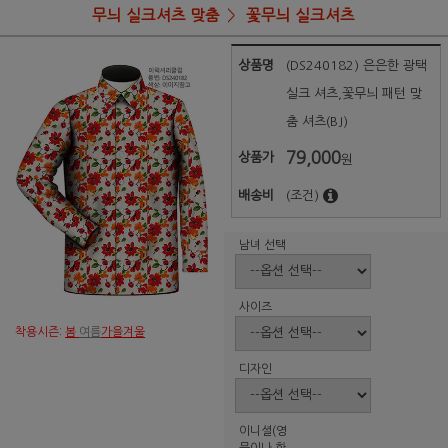
무늬 실크셔츠 맞춤
꽃무늬 실크셔츠
상품명
(DS240182) 은은한 광택
실크 셔츠,꽃무늬 패턴 맞
춤 셔츠(BJ)
79,000
상품가
원
배송비
(조건)
남녀 선택
사이즈
착용시즌:
봄
여름
가을겨울
디자인
이니셜(영
문이나 한