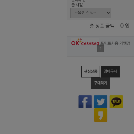
글 새김)
0
원
총 상품 금액
포인트사용 가맹점
?
관심상품
장바구니
구매하기