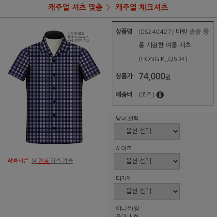
캐주얼 셔츠 맞춤
캐주얼 체크셔츠
상품명
(DS240427) 바람 솔솔 통
풍 시원한 여름 셔츠
(HONGIK_Q634)
74,000
상품가
원
배송비
(조건)
남녀 선택
사이즈
착용시즌:
봄
여름
가을 겨울
디자인
이니셜(영
문이나 한