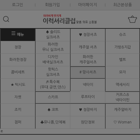
로그인
회원가입
마이페이지
최근본상품
♠ 솔리드
메뉴
♥ 정장셔츠
슈즈
실크셔츠
화려한
정장
캐주얼 셔츠
가방&지갑
무늬 실크셔츠
디자인
화려한
화려한정장
벨트
배색실크셔츠
캐주얼셔츠
핫픽스
콤비세트
# 망사셔츠
모자
실크셔츠
♬ 특수복
★ 턱시도
넥타이
액세서리
(무대.공연,댄스)
커프스&
루프타이
자켓
스카프
넥타이핀
조끼
♠ 코트
♥ 정장바지
캐주얼바지
점퍼
♣유니폼,단체복
원단정보
♡ Woman
ㅌ