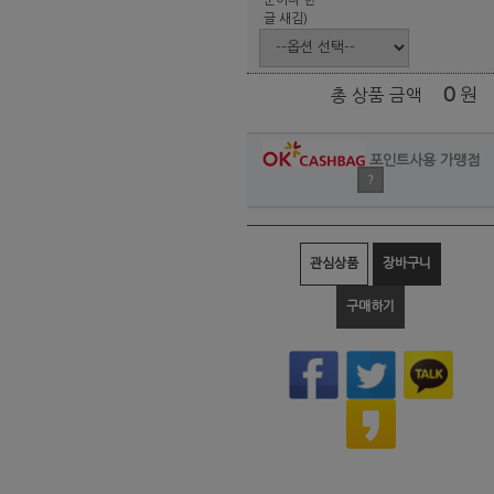
글 새김)
0
원
총 상품 금액
포인트사용 가맹점
?
관심상품
장바구니
구매하기