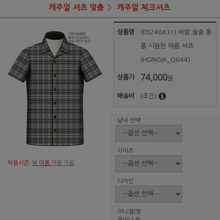
캐주얼 셔츠 맞춤
캐주얼 체크셔츠
상품명
(DS240431) 바람 솔솔 통
풍 시원한 여름 셔츠
(HONGIK_Q644)
74,000
상품가
원
배송비
(조건)
남녀 선택
사이즈
착용시즌:
봄
여름
가을 겨울
디자인
이니셜(영
문이나 한