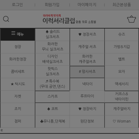
로그인
회원가입
마이페이지
최근본상품
♠ 솔리드
메뉴
♥ 정장셔츠
슈즈
실크셔츠
화려한
정장
캐주얼 셔츠
가방&지갑
무늬 실크셔츠
디자인
화려한
화려한정장
벨트
배색실크셔츠
캐주얼셔츠
핫픽스
콤비세트
# 망사셔츠
모자
실크셔츠
♬ 특수복
★ 턱시도
넥타이
액세서리
(무대.공연,댄스)
커프스&
루프타이
자켓
스카프
넥타이핀
조끼
♠ 코트
♥ 정장바지
캐주얼바지
점퍼
♣유니폼,단체복
원단정보
♡ Woman
ㅌ