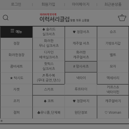
로그인
회원가입
마이페이지
최근본상품
♠ 솔리드
메뉴
♥ 정장셔츠
슈즈
실크셔츠
화려한
정장
캐주얼 셔츠
가방&지갑
무늬 실크셔츠
디자인
화려한
화려한정장
벨트
배색실크셔츠
캐주얼셔츠
핫픽스
콤비세트
# 망사셔츠
모자
실크셔츠
♬ 특수복
★ 턱시도
넥타이
액세서리
(무대.공연,댄스)
커프스&
루프타이
자켓
스카프
넥타이핀
조끼
♠ 코트
♥ 정장바지
캐주얼바지
점퍼
♣유니폼,단체복
원단정보
♡ Woman
ㅌ