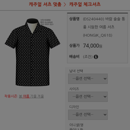
캐주얼 셔츠 맞춤
캐주얼 체크셔츠
상품명
(DS240440) 바람 솔솔 통
풍 시원한 여름 셔츠
(HONGIK_Q618)
74,000
상품가
원
배송비
(조건)
남녀 선택
사이즈
착용시즌:
봄
여름
가을 겨울
디자인
이니셜(영
문이나 한