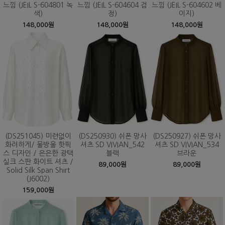
느낌 (JEIL S-604801 녹
느낌 (JEIL S-604604 검
느낌 (JEIL S-604602 베
색)
정)
이지)
148,000원
148,000원
148,000원
(DS251045) 미련없이
(DS250930) 쉬폰 망사
(DS250927) 쉬폰 망사
화려하게/ 물방울 핫픽
셔츠 SD VIVIAN_542
셔츠 SD VIVIAN_534
스 디자인 / 은은한 광택
블랙
브라운
실크 스판 화이트 셔츠 /
89,000원
89,000원
Solid Silk Span Shirt
(J6002)
159,000원