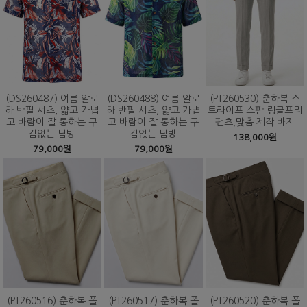
(DS260487) 여름 알로
(DS260488) 여름 알로
(PT260530) 춘하복 스
하 반팔 셔츠, 얇고 가볍
하 반팔 셔츠, 얇고 가볍
트라이프 스판 링클프리
고 바람이 잘 통하는 구
고 바람이 잘 통하는 구
팬츠,맞춤 제작 바지
김없는 남방
김없는 남방
138,000원
79,000원
79,000원
(PT260516) 춘하복 폴
(PT260517) 춘하복 폴
(PT260520) 춘하복 폴