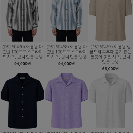
(DS260470) 여름용 마
(DS260468) 여름용 마
(DS260467) 여름용 링
린넨 100프로 스트라이
린넨 100프로 스트라이
클프리 피부에 붙지 않는
프 셔츠, 남녀 맞춤 남방
프 셔츠, 남녀 맞춤 남방
통풍이 좋은 셔츠, 남녀
맞춤 남방
94,000원
94,000원
68,000원