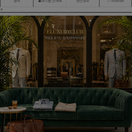
점퍼
♣유니폼,단체복
원단정보
♡ Woman
ㅌ