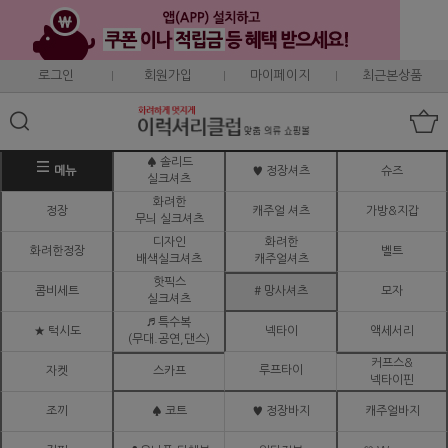
로그인
회원가입
마이페이지
최근본상품
♠ 솔리드
메뉴
♥ 정장셔츠
슈즈
실크셔츠
화려한
정장
캐주얼 셔츠
가방&지갑
무늬 실크셔츠
디자인
화려한
화려한정장
벨트
배색실크셔츠
캐주얼셔츠
핫픽스
콤비세트
# 망사셔츠
모자
실크셔츠
♬ 특수복
★ 턱시도
넥타이
액세서리
(무대.공연,댄스)
커프스&
루프타이
자켓
스카프
넥타이핀
조끼
♠ 코트
♥ 정장바지
캐주얼바지