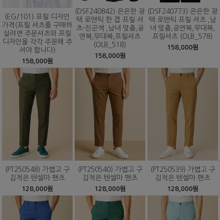
(DSF240842) 은은한 광
(DSF240773) 은은한 광
(EG/101) 프릴 디자인
택 로맨틱 한 겹 프릴 셔
택 로맨틱 프릴 셔츠 ,남
가격(프릴 셔츠를 구매하
츠-진곤색 ,남녀 맞춤,공
녀 맞춤,공연복,무대복,
실려면 주문셔츠와 프릴
연복,무대복,프릴셔츠
프릴셔츠 (OLB_578)
디자인을 각각 주문해 주
(OLB_518)
158,000원
셔야 합니다)
158,000원
158,000원
(PT250548) 가볍고 구
(PT250540) 가볍고 구
(PT250539) 가볍고 구
김적은 텐셀마 팬츠
김적은 텐셀마 팬츠
김적은 텐셀마 팬츠
128,000원
128,000원
128,000원