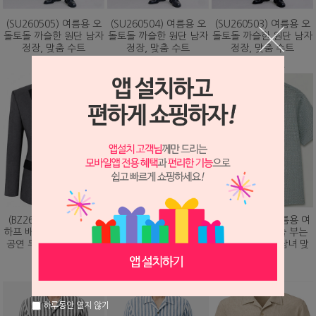
(SU260505) 여름용 오
(SU260504) 여름용 오
(SU260503) 여름용 오
돌토돌 까슬한 원단 남자
돌토돌 까슬한 원단 남자
돌토돌 까슬한 원단 남자
정장, 맞춤 수트
정장, 맞춤 수트
정장, 맞춤 수트
348,000원
348,000원
348,000원
(BZ260203) 화려하게
(DS260479) 여름용 여
(DS260473) 여름용 여
하프 배색 핫픽스 디자인
름용 바람이 솔솔 부는
름용 바람이 솔솔 부는
공연 무대 맞춤 제작 자
망사직조 셔츠, 남녀 맞
망사직조 셔츠, 남녀 맞
켓
춤 남방
춤 남방
328,000원
78,000원
78,000원
하루동안 열지 않기