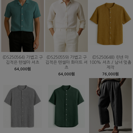
(DS250564) 가볍고 구
(DS250559) 가볍고 구
(DS250648) 린넨 마
김적은 텐셀마 셔츠
김적은 텐셀마 화이트 셔
100% 셔츠 / 남녀 맞춤
츠
제작
64,000원
64,000원
76,000원