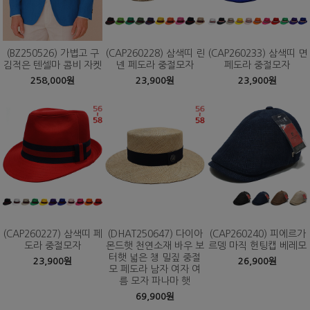
(BZ250526) 가볍고 구
(CAP260228) 삼색띠 린
(CAP260233) 삼색띠 면
김적은 텐셀마 콤비 자켓
넨 페도라 중절모자
페도라 중절모자
258,000원
23,900원
23,900원
(CAP260227) 삼색띠 페
(DHAT250647) 다이아
(CAP260240) 피에르가
도라 중절모자
몬드햇 천연소재 바우 보
르뎅 마직 헌팅캡 베레모
터햇 넓은 챙 밀짚 중절
23,900원
26,900원
모 페도라 남자 여자 여
름 모자 파나마 햇
69,900원