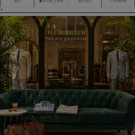
점퍼
♣유니폼,단체복
원단정보
♡ Woman
ㅌ