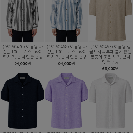
(DS260470) 여름용 마
(DS260468) 여름용 마
(DS260467) 여름용 링
린넨 100프로 스트라이
린넨 100프로 스트라이
클프리 피부에 붙지 않는
프 셔츠, 남녀 맞춤 남방
프 셔츠, 남녀 맞춤 남방
통풍이 좋은 셔츠, 남녀
맞춤 남방
94,000원
94,000원
68,000원