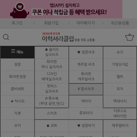
로그인
회원가입
마이페이지
최근본상품
♠ 솔리드
메뉴
♥ 정장셔츠
슈즈
실크셔츠
화려한
정장
캐주얼 셔츠
가방&지갑
무늬 실크셔츠
디자인
화려한
화려한정장
벨트
배색실크셔츠
캐주얼셔츠
핫픽스
콤비세트
# 망사셔츠
모자
실크셔츠
♬ 특수복
★ 턱시도
넥타이
액세서리
(무대.공연,댄스)
커프스&
루프타이
자켓
스카프
넥타이핀
조끼
♠ 코트
♥ 정장바지
캐주얼바지