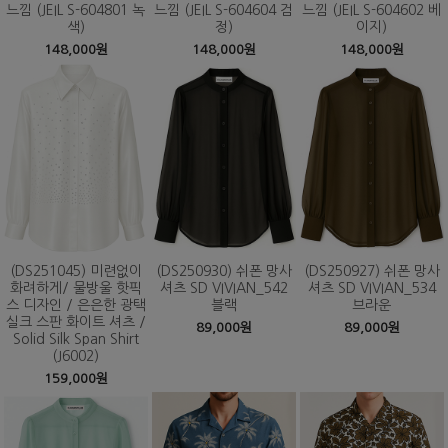
느낌 (JEIL S-604801 녹
느낌 (JEIL S-604604 검
느낌 (JEIL S-604602 베
색)
정)
이지)
148,000원
148,000원
148,000원
(DS251045) 미련없이
(DS250930) 쉬폰 망사
(DS250927) 쉬폰 망사
화려하게/ 물방울 핫픽
셔츠 SD VIVIAN_542
셔츠 SD VIVIAN_534
스 디자인 / 은은한 광택
블랙
브라운
실크 스판 화이트 셔츠 /
89,000원
89,000원
Solid Silk Span Shirt
(J6002)
159,000원