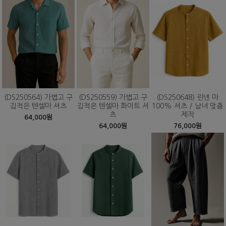
(DS250564) 가볍고 구
(DS250559) 가볍고 구
(DS250648) 린넨 마
김적은 텐셀마 셔츠
김적은 텐셀마 화이트 셔
100% 셔츠 / 남녀 맞춤
츠
제작
64,000원
64,000원
76,000원