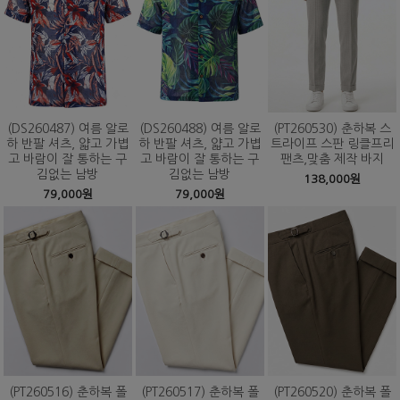
(DS260487) 여름 알로
(DS260488) 여름 알로
(PT260530) 춘하복 스
하 반팔 셔츠, 얇고 가볍
하 반팔 셔츠, 얇고 가볍
트라이프 스판 링클프리
고 바람이 잘 통하는 구
고 바람이 잘 통하는 구
팬츠,맞춤 제작 바지
김없는 남방
김없는 남방
138,000원
79,000원
79,000원
(PT260516) 춘하복 폴
(PT260517) 춘하복 폴
(PT260520) 춘하복 폴