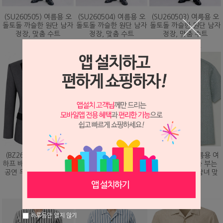
(SU260505) 여름용 오
(SU260504) 여름용 오
(SU260503) 여름용 오
돌토돌 까슬한 원단 남자
돌토돌 까슬한 원단 남자
돌토돌 까슬한 원단 남자
정장, 맞춤 수트
정장, 맞춤 수트
정장, 맞춤 수트
348,000원
348,000원
348,000원
(BZ260203) 화려하게
(DS260479) 여름용 여
(DS260473) 여름용 여
하프 배색 핫픽스 디자인
름용 바람이 솔솔 부는
름용 바람이 솔솔 부는
공연 무대 맞춤 제작 자
망사직조 셔츠, 남녀 맞
망사직조 셔츠, 남녀 맞
켓
춤 남방
춤 남방
328,000원
78,000원
78,000원
하루동안 열지 않기