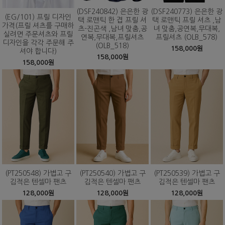
(DSF240842) 은은한 광
(DSF240773) 은은한 광
(EG/101) 프릴 디자인
택 로맨틱 한 겹 프릴 셔
택 로맨틱 프릴 셔츠 ,남
가격(프릴 셔츠를 구매하
츠-진곤색 ,남녀 맞춤,공
녀 맞춤,공연복,무대복,
실려면 주문셔츠와 프릴
연복,무대복,프릴셔츠
프릴셔츠 (OLB_578)
디자인을 각각 주문해 주
(OLB_518)
158,000원
셔야 합니다)
158,000원
158,000원
(PT250548) 가볍고 구
(PT250540) 가볍고 구
(PT250539) 가볍고 구
김적은 텐셀마 팬츠
김적은 텐셀마 팬츠
김적은 텐셀마 팬츠
128,000원
128,000원
128,000원