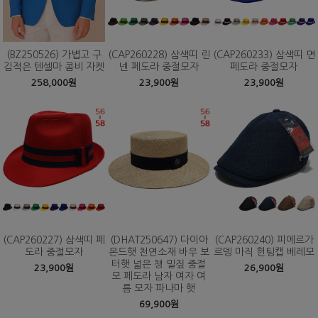
(BZ250526) 가볍고 구
(CAP260228) 삼색띠 린
(CAP260233) 삼색띠 면
김적은 텐셀마 콤비 자켓
넨 페도라 중절모자
페도라 중절모자
258,000원
23,900원
23,900원
(CAP260227) 삼색띠 페
(DHAT250647) 다이아
(CAP260240) 피에르가
도라 중절모자
몬드햇 천연소재 바우 보
르뎅 마직 헌팅캡 베레모
터햇 넓은 챙 밀짚 중절
23,900원
26,900원
모 페도라 남자 여자 여
름 모자 파나마 햇
69,900원