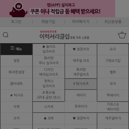
로그인
회원가입
마이페이지
최근본상품
♠ 솔리드
메뉴
♥ 정장셔츠
슈즈
실크셔츠
화려한
정장
캐주얼 셔츠
가방&지갑
무늬 실크셔츠
디자인
화려한
화려한정장
벨트
배색실크셔츠
캐주얼셔츠
핫픽스
콤비세트
# 망사셔츠
모자
실크셔츠
♬ 특수복
★ 턱시도
넥타이
액세서리
(무대.공연,댄스)
커프스&
루프타이
자켓
스카프
넥타이핀
조끼
♠ 코트
♥ 정장바지
캐주얼바지