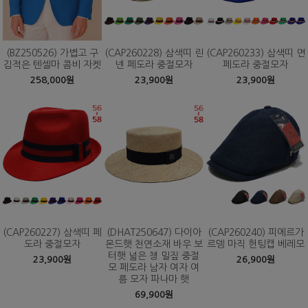
(BZ250526) 가볍고 구
(CAP260228) 삼색띠 린
(CAP260233) 삼색띠 면
김적은 텐셀마 콤비 자켓
넨 페도라 중절모자
페도라 중절모자
258,000원
23,900원
23,900원
(CAP260227) 삼색띠 페
(DHAT250647) 다이아
(CAP260240) 피에르가
도라 중절모자
몬드햇 천연소재 바우 보
르뎅 마직 헌팅캡 베레모
터햇 넓은 챙 밀짚 중절
23,900원
26,900원
모 페도라 남자 여자 여
름 모자 파나마 햇
69,900원