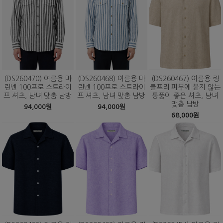
(DS260470) 여름용 마
(DS260468) 여름용 마
(DS260467) 여름용 링
린넨 100프로 스트라이
린넨 100프로 스트라이
클프리 피부에 붙지 않는
프 셔츠, 남녀 맞춤 남방
프 셔츠, 남녀 맞춤 남방
통풍이 좋은 셔츠, 남녀
맞춤 남방
94,000원
94,000원
68,000원