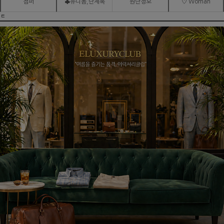
점퍼
♣유니폼,단체복
원단정보
♡ Woman
ㅌ