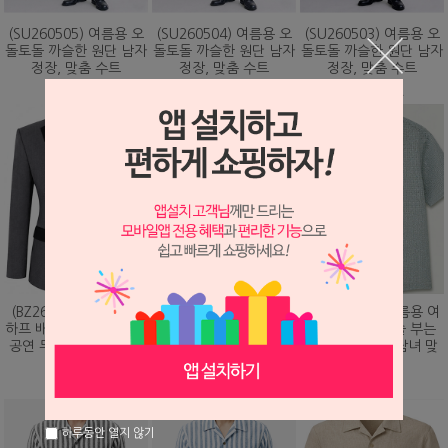
(SU260505) 여름용 오
(SU260504) 여름용 오
(SU260503) 여름용 오
돌토돌 까슬한 원단 남자
돌토돌 까슬한 원단 남자
돌토돌 까슬한 원단 남자
정장, 맞춤 수트
정장, 맞춤 수트
정장, 맞춤 수트
348,000원
348,000원
348,000원
(BZ260203) 화려하게
(DS260479) 여름용 여
(DS260473) 여름용 여
하프 배색 핫픽스 디자인
름용 바람이 솔솔 부는
름용 바람이 솔솔 부는
공연 무대 맞춤 제작 자
망사직조 셔츠, 남녀 맞
망사직조 셔츠, 남녀 맞
켓
춤 남방
춤 남방
328,000원
78,000원
78,000원
하루동안 열지 않기