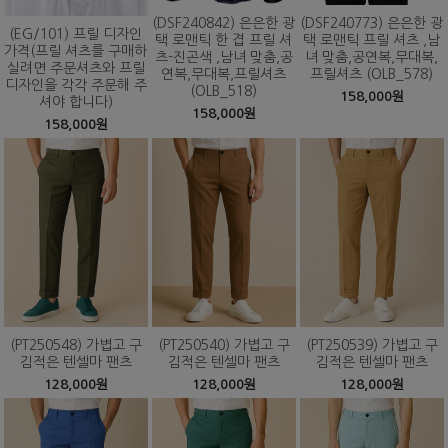
(DSF240842) 은은한 광
(DSF240773) 은은한 광
(EG/101) 프릴 디자인
택 로맨틱 한 겹 프릴 셔
택 로맨틱 프릴 셔츠 ,남
가격(프릴 셔츠를 구매하
츠-진곤색 ,남녀 맞춤,공
녀 맞춤,공연복,무대복,
실려면 주문셔츠와 프릴
연복,무대복,프릴셔츠
프릴셔츠 (OLB_578)
디자인을 각각 주문해 주
(OLB_518)
158,000원
셔야 합니다)
158,000원
158,000원
(PT250548) 가볍고 구
(PT250540) 가볍고 구
(PT250539) 가볍고 구
김적은 텐셀마 팬츠
김적은 텐셀마 팬츠
김적은 텐셀마 팬츠
128,000원
128,000원
128,000원