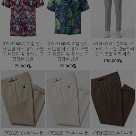
(DS260487) 여름 알로
(DS260488) 여름 알로
(PT260530) 춘하복 스
하 반팔 셔츠, 얇고 가볍
하 반팔 셔츠, 얇고 가볍
트라이프 스판 링클프리
고 바람이 잘 통하는 구
고 바람이 잘 통하는 구
팬츠,맞춤 제작 바지
김없는 남방
김없는 남방
138,000원
79,000원
79,000원
(PT260516) 춘하복 폴
(PT260517) 춘하복 폴
(PT260520) 춘하복 폴