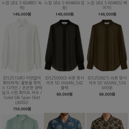
느낌 (JEIL S-604801 녹
느낌 (JEIL S-604604 검
느낌 (JEIL S-604602 베
색)
정)
이지)
148,000원
148,000원
148,000원
(DS251045) 미련없이
(DS250930) 쉬폰 망사
(DS250927) 쉬폰 망사
화려하게/ 물방울 핫픽
셔츠 SD VIVIAN_542
셔츠 SD VIVIAN_534
스 디자인 / 은은한 광택
블랙
브라운
실크 스판 화이트 셔츠 /
89,000원
89,000원
Solid Silk Span Shirt
(J6002)
159,000원