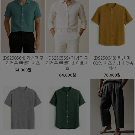
(DS250564) 가볍고 구
(DS250559) 가볍고 구
(DS250648) 린넨 마
김적은 텐셀마 셔츠
김적은 텐셀마 화이트 셔
100% 셔츠 / 남녀 맞춤
츠
제작
64,000원
64,000원
76,000원