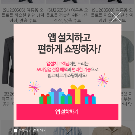
(SU260505) 여름용 오
(SU260504) 여름용 오
(SU260503) 여름용 오
돌토돌 까슬한 원단 남자
돌토돌 까슬한 원단 남자
돌토돌 까슬한 원단 남자
정장, 맞춤 수트
정장, 맞춤 수트
정장, 맞춤 수트
348,000원
348,000원
348,000원
(BZ260203) 화려하게
(DS260479) 여름용 여
(DS260473) 여름용 여
하프 배색 핫픽스 디자인
름용 바람이 솔솔 부는
름용 바람이 솔솔 부는
공연 무대 맞춤 제작 자
망사직조 셔츠, 남녀 맞
망사직조 셔츠, 남녀 맞
켓
춤 남방
춤 남방
328,000원
78,000원
78,000원
하루동안 열지 않기