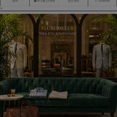
점퍼
♣유니폼,단체복
원단정보
♡ Woman
ㅌ