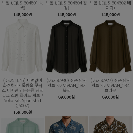
느낌 (JEIL S-604801 녹
느낌 (JEIL S-604604 검
느낌 (JEIL S-604602 베
색)
정)
이지)
148,000원
148,000원
148,000원
(DS251045) 미련없이
(DS250930) 쉬폰 망사
(DS250927) 쉬폰 망사
화려하게/ 물방울 핫픽
셔츠 SD VIVIAN_542
셔츠 SD VIVIAN_534
스 디자인 / 은은한 광택
블랙
브라운
실크 스판 화이트 셔츠 /
89,000원
89,000원
Solid Silk Span Shirt
(J6002)
159,000원