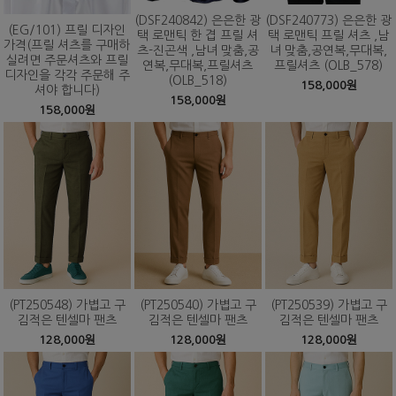
(DSF240842) 은은한 광
(DSF240773) 은은한 광
(EG/101) 프릴 디자인
택 로맨틱 한 겹 프릴 셔
택 로맨틱 프릴 셔츠 ,남
가격(프릴 셔츠를 구매하
츠-진곤색 ,남녀 맞춤,공
녀 맞춤,공연복,무대복,
실려면 주문셔츠와 프릴
연복,무대복,프릴셔츠
프릴셔츠 (OLB_578)
디자인을 각각 주문해 주
(OLB_518)
158,000원
셔야 합니다)
158,000원
158,000원
(PT250548) 가볍고 구
(PT250540) 가볍고 구
(PT250539) 가볍고 구
김적은 텐셀마 팬츠
김적은 텐셀마 팬츠
김적은 텐셀마 팬츠
128,000원
128,000원
128,000원