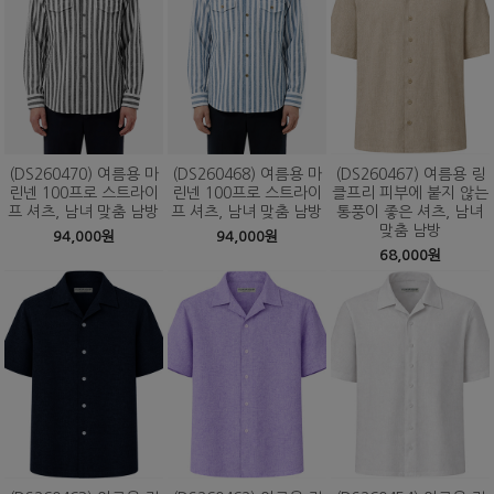
(DS260470) 여름용 마
(DS260468) 여름용 마
(DS260467) 여름용 링
린넨 100프로 스트라이
린넨 100프로 스트라이
클프리 피부에 붙지 않는
프 셔츠, 남녀 맞춤 남방
프 셔츠, 남녀 맞춤 남방
통풍이 좋은 셔츠, 남녀
맞춤 남방
94,000원
94,000원
68,000원