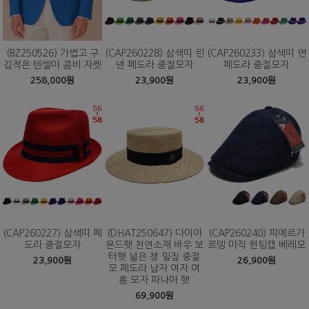
(BZ250526) 가볍고 구
(CAP260228) 삼색띠 린
(CAP260233) 삼색띠 면
김적은 텐셀마 콤비 자켓
넨 페도라 중절모자
페도라 중절모자
258,000원
23,900원
23,900원
(CAP260227) 삼색띠 페
(DHAT250647) 다이아
(CAP260240) 피에르가
도라 중절모자
몬드햇 천연소재 바우 보
르뎅 마직 헌팅캡 베레모
터햇 넓은 챙 밀짚 중절
23,900원
26,900원
모 페도라 남자 여자 여
름 모자 파나마 햇
69,900원