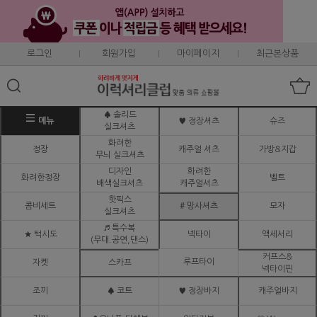
로그인
회원가입
마이페이지
최근본상품
♠ 솔리드
메뉴
♥ 정장셔츠
슈즈
실크셔츠
화려한
정장
캐주얼 셔츠
가방&지갑
무늬 실크셔츠
디자인
화려한
화려한정장
벨트
배색실크셔츠
캐주얼셔츠
핫픽스
콤비세트
# 망사셔츠
모자
실크셔츠
♬ 특수복
★ 턱시도
넥타이
액세서리
(무대.공연,댄스)
커프스&
루프타이
자켓
스카프
넥타이핀
조끼
♠ 코트
♥ 정장바지
캐주얼바지