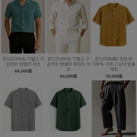
(DS250564) 가볍고 구
(DS250559) 가볍고 구
(DS250648) 린넨 마
김적은 텐셀마 셔츠
김적은 텐셀마 화이트 셔
100% 셔츠 / 남녀 맞춤
츠
제작
64,000원
64,000원
76,000원