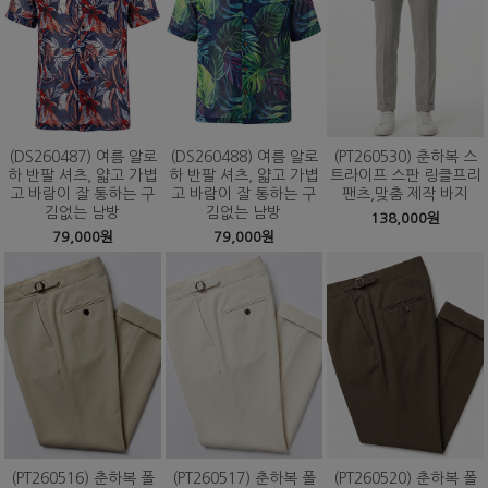
(DS260487) 여름 알로
(DS260488) 여름 알로
(PT260530) 춘하복 스
하 반팔 셔츠, 얇고 가볍
하 반팔 셔츠, 얇고 가볍
트라이프 스판 링클프리
고 바람이 잘 통하는 구
고 바람이 잘 통하는 구
팬츠,맞춤 제작 바지
김없는 남방
김없는 남방
138,000원
79,000원
79,000원
(PT260516) 춘하복 폴
(PT260517) 춘하복 폴
(PT260520) 춘하복 폴