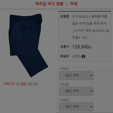
캐주얼 바지 맞춤
하복
상품명
(PT240602) 썸머쿨 여름
골프 바지,맞춤 제작 바지
_21가지 색상 (ILSONG 썸
머쿨Y 18)
128,000
상품가
원
배송비
(조건)
사이즈
착용시즌:
봄
여름
가을 겨울
이니셜
디자인