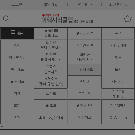
로그인
회원가입
마이페이지
최근본상품
♠ 솔리드
메뉴
♥ 정장셔츠
슈즈
실크셔츠
화려한
정장
캐주얼 셔츠
가방&지갑
무늬 실크셔츠
디자인
화려한
화려한정장
벨트
배색실크셔츠
캐주얼셔츠
핫픽스
콤비세트
# 망사셔츠
모자
실크셔츠
♬ 특수복
★ 턱시도
넥타이
액세서리
(무대.공연,댄스)
커프스&
루프타이
자켓
스카프
넥타이핀
조끼
♠ 코트
♥ 정장바지
캐주얼바지
점퍼
♣유니폼,단체복
원단정보
♡ Woman
ㅌ