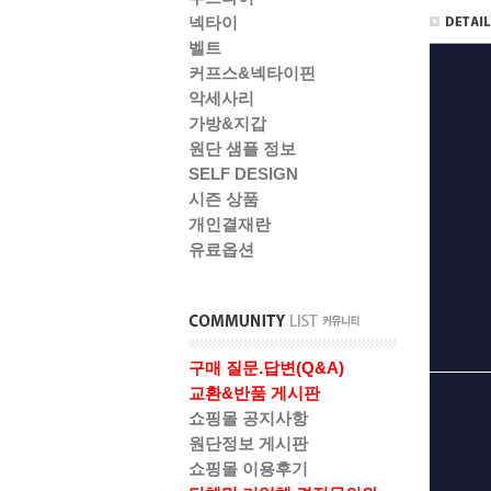
넥타이
벨트
커프스&넥타이핀
악세사리
가방&지갑
원단 샘플 정보
SELF DESIGN
시즌 상품
개인결재란
유료옵션
구매 질문.답변(Q&A)
교환&반품 게시판
쇼핑몰 공지사항
원단정보 게시판
쇼핑몰 이용후기