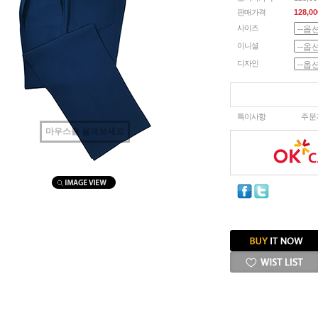
판매가격
128,00
사이즈
이니셜
디자인
특이사항
주문
마우스를 올려보세요