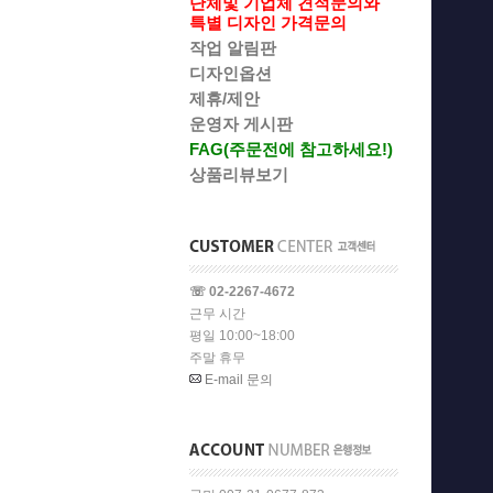
단체및 기업체 견적문의와
특별 디자인 가격문의
작업 알림판
디자인옵션
제휴/제안
운영자 게시판
FAG(주문전에 참고하세요!)
상품리뷰보기
☏ 02-2267-4672
근무 시간
평일 10:00~18:00
주말 휴무
E-mail 문의