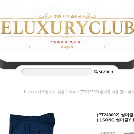
>
>
> (PT240602) 썸머쿨 여름 골프 바
Home
캐주얼 바지 맞춤
하복
(PT240602) 썸
(ILSONG 썸머쿨Y 1
소비자가격
128,0