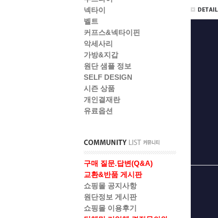
넥타이
벨트
커프스&넥타이핀
악세사리
가방&지갑
원단 샘플 정보
SELF DESIGN
시즌 상품
개인결재란
유료옵션
구매 질문.답변(Q&A)
교환&반품 게시판
쇼핑몰 공지사항
원단정보 게시판
쇼핑몰 이용후기