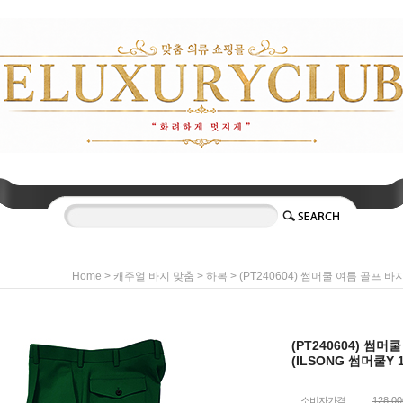
>
>
> (PT240604) 썸머쿨 여름 골프 바
Home
캐주얼 바지 맞춤
하복
(PT240604) 썸
(ILSONG 썸머쿨Y 1
소비자가격
128,0