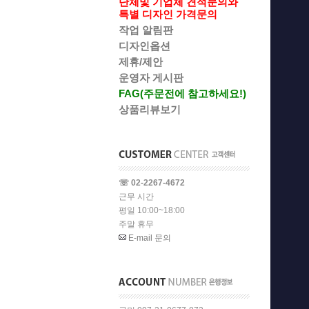
단체및 기업체 견적문의와
특별 디자인 가격문의
작업 알림판
디자인옵션
제휴/제안
운영자 게시판
FAG(주문전에 참고하세요!)
상품리뷰보기
☏ 02-2267-4672
근무 시간
평일 10:00~18:00
주말 휴무
E-mail 문의