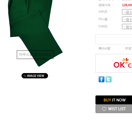
판매가격
128,00
사이즈
이니셜
디자인
특이사항
주문
마우스를 올려보세요