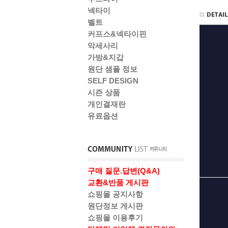
넥타이
벨트
커프스&넥타이핀
악세사리
가방&지갑
원단 샘플 정보
SELF DESIGN
시즌 상품
개인결재란
유료옵션
구매 질문.답변(Q&A)
교환&반품 게시판
쇼핑몰 공지사항
원단정보 게시판
쇼핑몰 이용후기