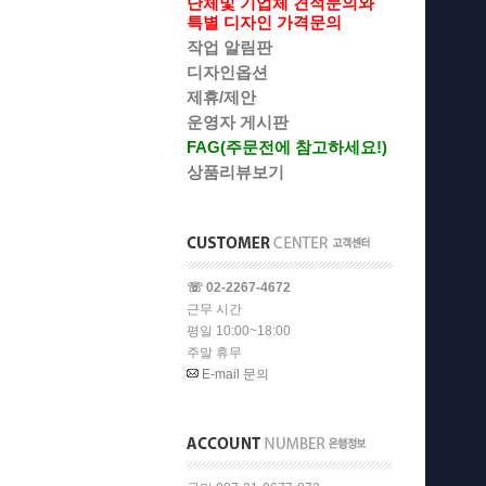
단체및 기업체 견적문의와
특별 디자인 가격문의
작업 알림판
디자인옵션
제휴/제안
운영자 게시판
FAG(주문전에 참고하세요!)
상품리뷰보기
☏ 02-2267-4672
근무 시간
평일 10:00~18:00
주말 휴무
E-mail 문의