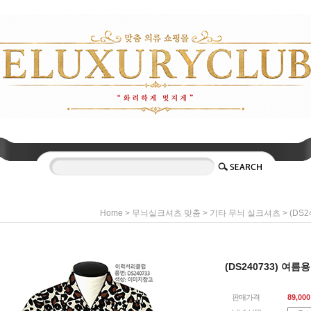
>
>
> (DS
Home
무늬실크셔츠 맞춤
기타 무늬 실크셔츠
(DS240733) 여
판매가격
89,000