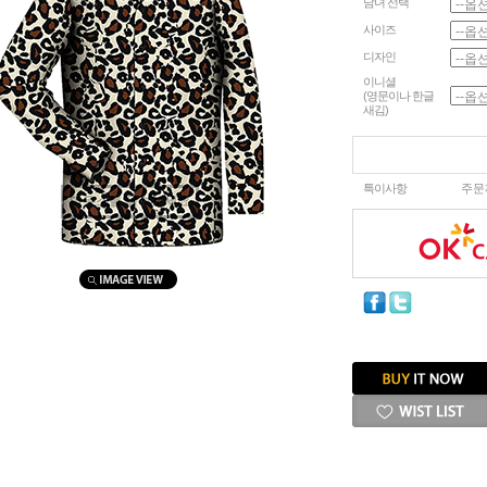
남녀 선택
사이즈
디자인
이니셜
(영문이나 한글
새김)
특이사항
주문
마우스를 올려보세요