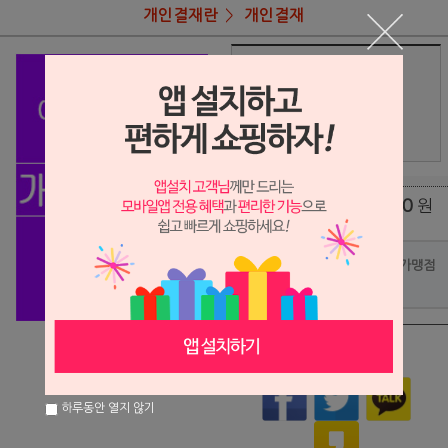
개인결재란
개인결재
상품명
구연민님 결재
33,900
상품가
원
배송비
(조건)
0
원
총 상품 금액
포인트사용 가맹점
?
상품이 품절되었습니다.
하루동안 열지 않기