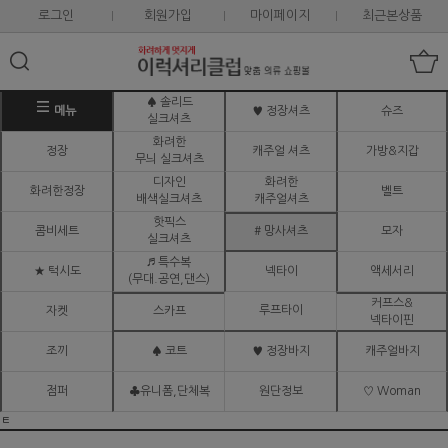
로그인
회원가입
마이페이지
최근본상품
♠ 솔리드
메뉴
♥ 정장셔츠
슈즈
실크셔츠
화려한
정장
캐주얼 셔츠
가방&지갑
무늬 실크셔츠
디자인
화려한
화려한정장
벨트
배색실크셔츠
캐주얼셔츠
핫픽스
콤비세트
# 망사셔츠
모자
실크셔츠
♬ 특수복
★ 턱시도
넥타이
액세서리
(무대.공연,댄스)
커프스&
루프타이
자켓
스카프
넥타이핀
조끼
♠ 코트
♥ 정장바지
캐주얼바지
점퍼
♣유니폼,단체복
원단정보
♡ Woman
ㅌ