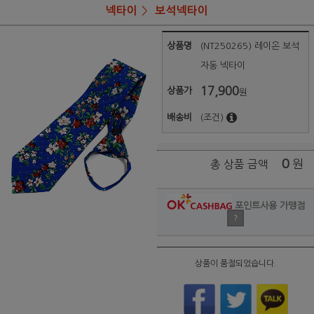
넥타이
보석넥타이
상품명
(NT250265) 레이온 보석
자동 넥타이
17,900
상품가
원
배송비
(조건)
0
원
총 상품 금액
포인트사용 가맹점
?
상품이 품절되었습니다.