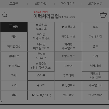
로그인
회원가입
마이페이지
최근본상품
♠ 솔리드
메뉴
♥ 정장셔츠
슈즈
실크셔츠
화려한
정장
캐주얼 셔츠
가방&지갑
무늬 실크셔츠
디자인
화려한
화려한정장
벨트
배색실크셔츠
캐주얼셔츠
핫픽스
콤비세트
# 망사셔츠
모자
실크셔츠
♬ 특수복
★ 턱시도
넥타이
액세서리
(무대.공연,댄스)
커프스&
루프타이
자켓
스카프
넥타이핀
조끼
♠ 코트
♥ 정장바지
캐주얼바지
점퍼
♣유니폼,단체복
원단정보
♡ Woman
ㅌ