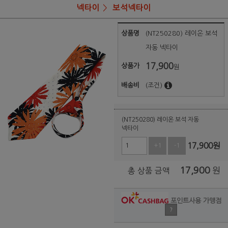
넥타이
보석넥타이
상품명
(NT250280) 레이온 보석
자동 넥타이
17,900
상품가
원
배송비
(조건)
(NT250280) 레이온 보석 자동
넥타이
17,900
원
+1
-1
17,900
원
총 상품 금액
포인트사용 가맹점
?