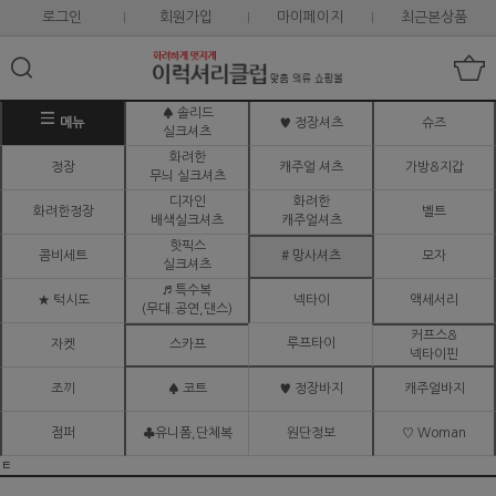
로그인
회원가입
마이페이지
최근본상품
♠ 솔리드
메뉴
♥ 정장셔츠
슈즈
실크셔츠
화려한
정장
캐주얼 셔츠
가방&지갑
무늬 실크셔츠
디자인
화려한
화려한정장
벨트
배색실크셔츠
캐주얼셔츠
핫픽스
콤비세트
# 망사셔츠
모자
실크셔츠
♬ 특수복
★ 턱시도
넥타이
액세서리
(무대.공연,댄스)
커프스&
루프타이
자켓
스카프
넥타이핀
조끼
♠ 코트
♥ 정장바지
캐주얼바지
점퍼
♣유니폼,단체복
원단정보
♡ Woman
ㅌ