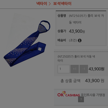
넥타이
보석넥타이
상품명
(NT250357) 폴리 보석 자
동 넥타이
43,900
상품가
원
배송비
(조건)
(NT250357) 폴리 보석 자동 넥
타이
43,900
원
+1
-1
43,900
원
총 상품 금액
포인트사용 가맹점
?