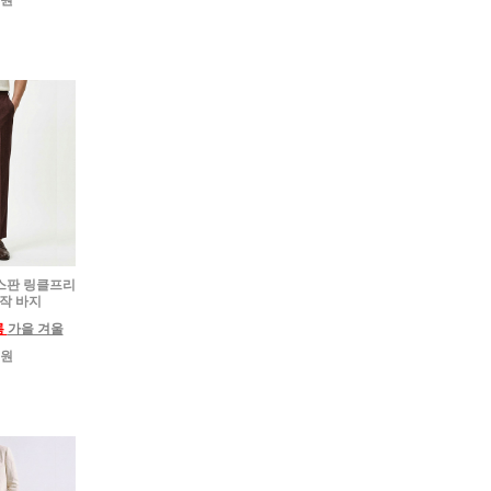
0원
넨 스판 링클프리
제작 바지
름
가을 겨울
0원