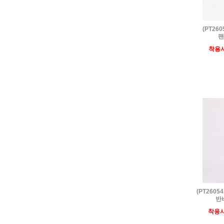
(PT26
팬
착용
(PT260
반
착용