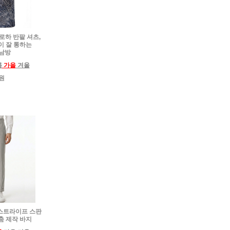
알로하 반팔 셔츠,
이 잘 통하는
남방
름
가을
겨울
0원
복 스트라이프 스판
춤 제작 바지