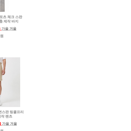
 스포츠 체크 스판
춤 제작 바지
름
가을 겨울
0원
용 면스판 링클프리
제작 팬츠
름
가을 겨울