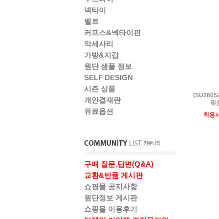
넥타이
벨트
커프스&넥타이핀
악세사리
가방&지갑
원단 샘플 정보
SELF DESIGN
시즌 상품
(SU260
개인결재란
맞춤
유료옵션
착용
구매 질문.답변(Q&A)
교환&반품 게시판
쇼핑몰 공지사항
원단정보 게시판
쇼핑몰 이용후기