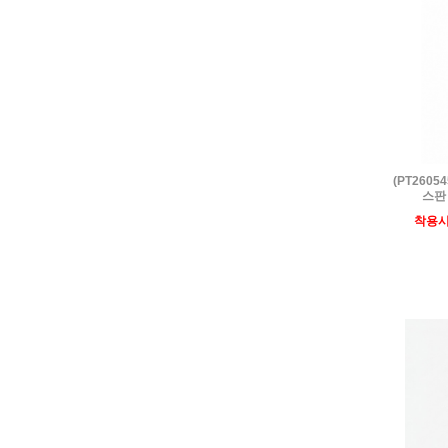
(PT260
스판
착용시