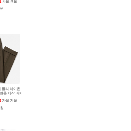
름
가을 겨울
0원
하복 폴리 레이온
 맞춤 제작 바지
름
가을 겨울
0원