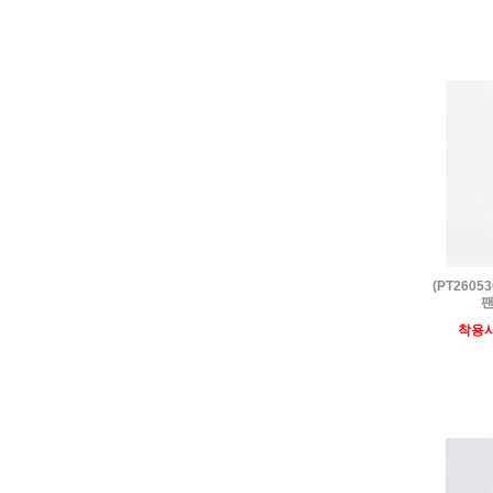
(PT260
팬
착용