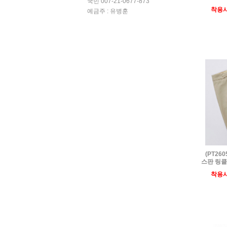
국민 007-21-0677-873
착용
예금주 : 유병훈
(PT26
스판 링클
착용