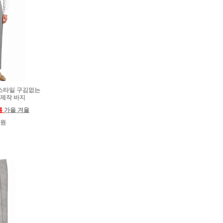
로 스타일 구김없는
 제작 바지
름
가을 겨울
0원