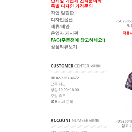
단체및 기업체 견적문의와
특별 디자인 가격문의
작업 알림판
디자인옵션
(SU260
맞춤
제휴/제안
운영자 게시판
착용
FAG(주문전에 참고하세요!)
상품리뷰보기
☏ 02-2267-4672
근무 시간
평일 10:00~18:00
주말 휴무
E-mail 문의
(DS260
얇고 