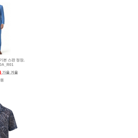
 기본 스판 정장,
0A_R01
름
가을 겨울
0원