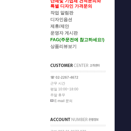
단체및 기업체 견적문의와
특별 디자인 가격문의
작업 알림판
디자인옵션
제휴/제안
운영자 게시판
FAG(주문전에 참고하세요!)
상품리뷰보기
☏ 02-2267-4672
근무 시간
평일 10:00~18:00
주말 휴무
E-mail 문의