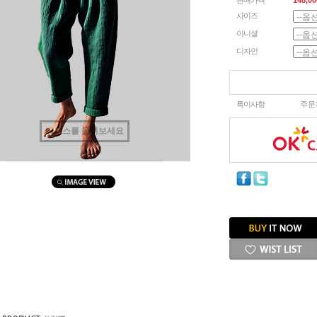
판매가격
148,00
사이즈
이니셜
디자인
특이사항
주문
마우스를 올려보세요