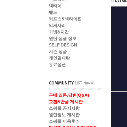
넥타이
벨트
커프스&넥타이핀
악세사리
가방&지갑
원단 샘플 정보
SELF DESIGN
시즌 상품
개인결재란
유료옵션
구매 질문.답변(Q&A)
교환&반품 게시판
쇼핑몰 공지사항
원단정보 게시판
쇼핑몰 이용후기