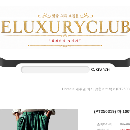
>
>
> (PT250
Home
캐주얼 바지 맞춤
하복
(PT250319) 마 1
소비자가격
229,0