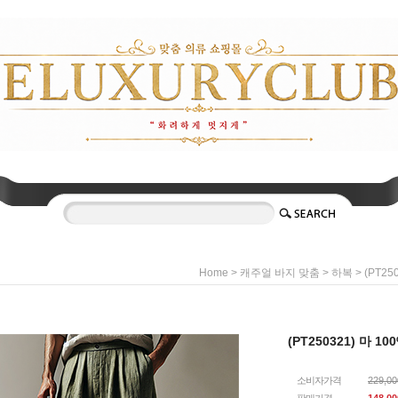
>
>
> (PT25
Home
캐주얼 바지 맞춤
하복
(PT250321) 마 1
소비자가격
229,0