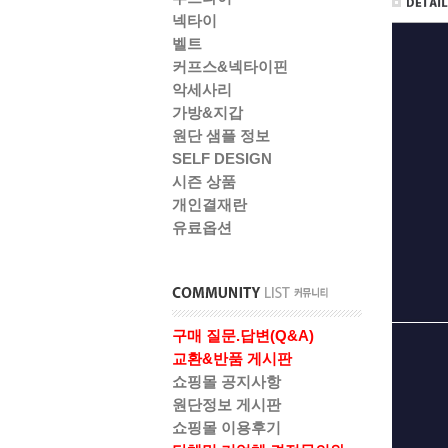
넥타이
벨트
커프스&넥타이핀
악세사리
가방&지갑
원단 샘플 정보
SELF DESIGN
시즌 상품
개인결재란
유료옵션
구매 질문.답변(Q&A)
교환&반품 게시판
쇼핑몰 공지사항
원단정보 게시판
쇼핑몰 이용후기