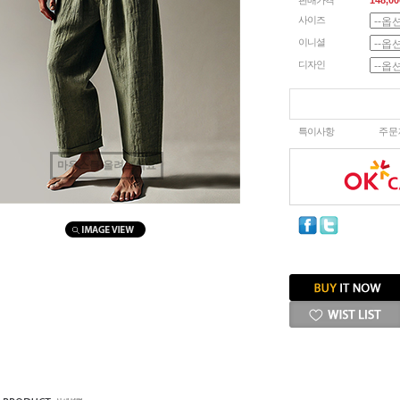
판매가격
148,00
사이즈
이니셜
디자인
특이사항
주문
마우스를 올려보세요