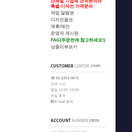
단체및 기업체 견적문의와
특별 디자인 가격문의
작업 알림판
디자인옵션
제휴/제안
운영자 게시판
FAG(주문전에 참고하세요!)
상품리뷰보기
☏ 02-2267-4672
근무 시간
평일 10:00~18:00
주말 휴무
E-mail 문의