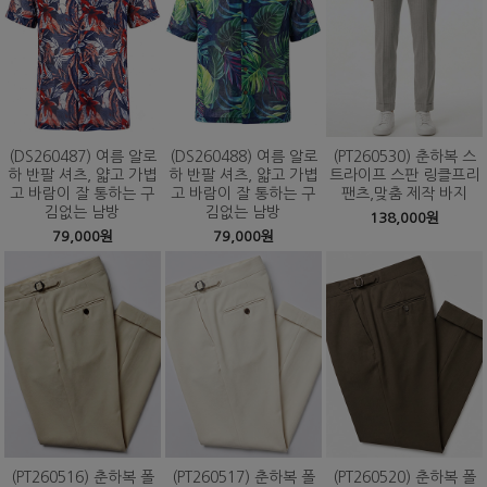
(DS260487) 여름 알로
(DS260488) 여름 알로
(PT260530) 춘하복 스
하 반팔 셔츠, 얇고 가볍
하 반팔 셔츠, 얇고 가볍
트라이프 스판 링클프리
고 바람이 잘 통하는 구
고 바람이 잘 통하는 구
팬츠,맞춤 제작 바지
김없는 남방
김없는 남방
138,000원
79,000원
79,000원
(PT260516) 춘하복 폴
(PT260517) 춘하복 폴
(PT260520) 춘하복 폴