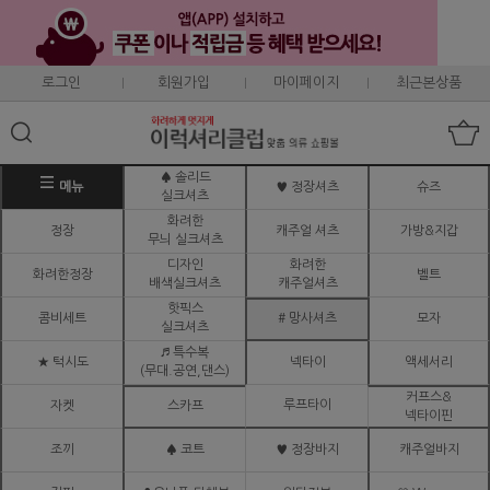
로그인
회원가입
마이페이지
최근본상품
♠ 솔리드
메뉴
♥ 정장셔츠
슈즈
실크셔츠
화려한
정장
캐주얼 셔츠
가방&지갑
무늬 실크셔츠
디자인
화려한
화려한정장
벨트
배색실크셔츠
캐주얼셔츠
핫픽스
콤비세트
# 망사셔츠
모자
실크셔츠
♬ 특수복
★ 턱시도
넥타이
액세서리
(무대.공연,댄스)
커프스&
루프타이
자켓
스카프
넥타이핀
조끼
♠ 코트
♥ 정장바지
캐주얼바지