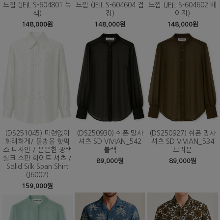
느낌 (JEIL S-604801 녹
느낌 (JEIL S-604604 검
느낌 (JEIL S-604602 베
색)
정)
이지)
148,000원
148,000원
148,000원
(DS251045) 미련없이
(DS250930) 쉬폰 망사
(DS250927) 쉬폰 망사
화려하게/ 물방울 핫픽
셔츠 SD VIVIAN_542
셔츠 SD VIVIAN_534
스 디자인 / 은은한 광택
블랙
브라운
실크 스판 화이트 셔츠 /
89,000원
89,000원
Solid Silk Span Shirt
(J6002)
159,000원