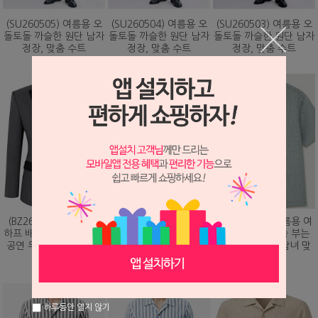
(SU260505) 여름용 오
(SU260504) 여름용 오
(SU260503) 여름용 오
돌토돌 까슬한 원단 남자
돌토돌 까슬한 원단 남자
돌토돌 까슬한 원단 남자
정장, 맞춤 수트
정장, 맞춤 수트
정장, 맞춤 수트
348,000원
348,000원
348,000원
(BZ260203) 화려하게
(DS260479) 여름용 여
(DS260473) 여름용 여
하프 배색 핫픽스 디자인
름용 바람이 솔솔 부는
름용 바람이 솔솔 부는
공연 무대 맞춤 제작 자
망사직조 셔츠, 남녀 맞
망사직조 셔츠, 남녀 맞
켓
춤 남방
춤 남방
328,000원
78,000원
78,000원
하루동안 열지 않기