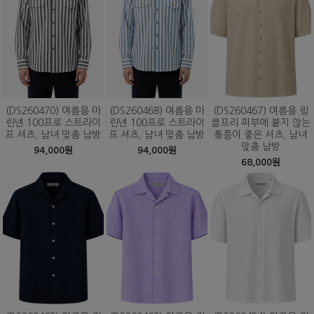
(DS260470) 여름용 마
(DS260468) 여름용 마
(DS260467) 여름용 링
린넨 100프로 스트라이
린넨 100프로 스트라이
클프리 피부에 붙지 않는
프 셔츠, 남녀 맞춤 남방
프 셔츠, 남녀 맞춤 남방
통풍이 좋은 셔츠, 남녀
맞춤 남방
94,000원
94,000원
68,000원