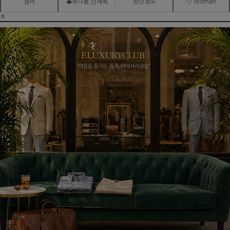
점퍼
♣유니폼,단체복
원단정보
♡ Woman
ㅌ