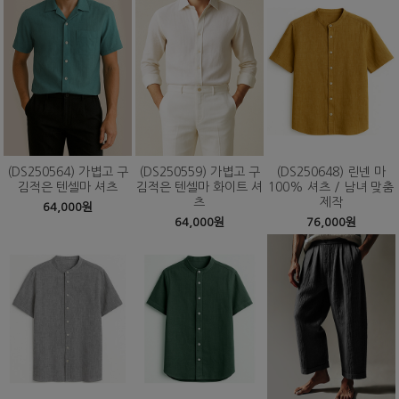
(DS250564) 가볍고 구
(DS250559) 가볍고 구
(DS250648) 린넨 마
김적은 텐셀마 셔츠
김적은 텐셀마 화이트 셔
100% 셔츠 / 남녀 맞춤
츠
제작
64,000원
64,000원
76,000원