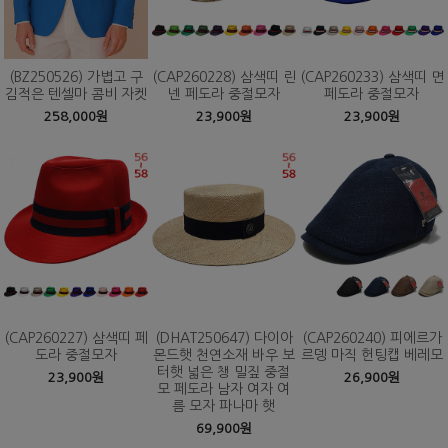
(BZ250526) 가볍고 구
(CAP260228) 삼색띠 린
(CAP260233) 삼색띠 면
김적은 텐셀마 콤비 자켓
넨 페도라 중절모자
페도라 중절모자
258,000원
23,900원
23,900원
(CAP260227) 삼색띠 페
(DHAT250647) 다이아
(CAP260240) 피에르가
도라 중절모자
몬드햇 천연소재 바우 보
르뎅 마직 헌팅캡 베레모
터햇 넓은 챙 밀짚 중절
23,900원
26,900원
모 페도라 남자 여자 여
름 모자 파나마 햇
69,900원