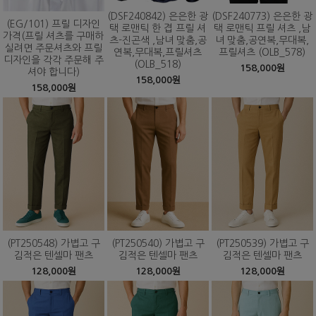
(DSF240842) 은은한 광
(DSF240773) 은은한 광
(EG/101) 프릴 디자인
택 로맨틱 한 겹 프릴 셔
택 로맨틱 프릴 셔츠 ,남
가격(프릴 셔츠를 구매하
츠-진곤색 ,남녀 맞춤,공
녀 맞춤,공연복,무대복,
실려면 주문셔츠와 프릴
연복,무대복,프릴셔츠
프릴셔츠 (OLB_578)
디자인을 각각 주문해 주
(OLB_518)
158,000원
셔야 합니다)
158,000원
158,000원
(PT250548) 가볍고 구
(PT250540) 가볍고 구
(PT250539) 가볍고 구
김적은 텐셀마 팬츠
김적은 텐셀마 팬츠
김적은 텐셀마 팬츠
128,000원
128,000원
128,000원