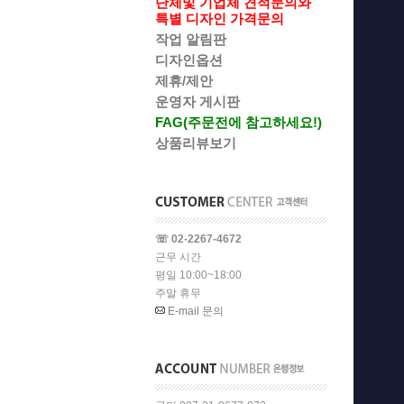
단체및 기업체 견적문의와
특별 디자인 가격문의
작업 알림판
디자인옵션
제휴/제안
운영자 게시판
FAG(주문전에 참고하세요!)
상품리뷰보기
☏ 02-2267-4672
근무 시간
평일 10:00~18:00
주말 휴무
E-mail 문의