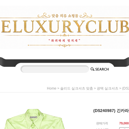
>
>
> (D
Home
솔리드 실크셔츠 맞춤
광택 실크셔츠
(DS240987) 긴카
판매가격
79,000