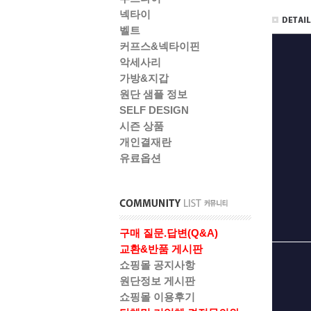
넥타이
벨트
커프스&넥타이핀
악세사리
가방&지갑
원단 샘플 정보
SELF DESIGN
시즌 상품
개인결재란
유료옵션
구매 질문.답변(Q&A)
교환&반품 게시판
쇼핑몰 공지사항
원단정보 게시판
쇼핑몰 이용후기