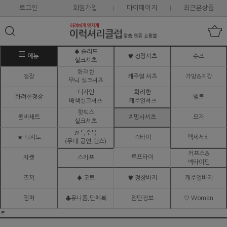
로그인
회원가입
마이페이지
최근본상품
♠ 솔리드
메뉴
♥ 정장셔츠
슈즈
실크셔츠
화려한
정장
캐주얼 셔츠
가방&지갑
무늬 실크셔츠
디자인
화려한
화려한정장
벨트
배색실크셔츠
캐주얼셔츠
핫픽스
콤비세트
# 망사셔츠
모자
실크셔츠
♬ 특수복
★ 턱시도
넥타이
액세서리
(무대.공연,댄스)
커프스&
루프타이
자켓
스카프
넥타이핀
조끼
♠ 코트
♥ 정장바지
캐주얼바지
점퍼
♣유니폼,단체복
원단정보
♡ Woman
ㅌ