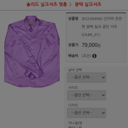
솔리드 실크셔츠 맞춤
광택 실크셔츠
상품명
(DS240989) 긴카라 은은
한 광택 실크 공단 셔츠
(OLBR_01)
79,000
상품가
원
배송비
(조건)
남녀 선택
사이즈
디자인
이니셜(영
문이나 한