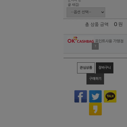
글 새김)
0
원
총 상품 금액
포인트사용 가맹점
?
관심상품
장바구니
구매하기