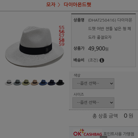
모자
다이아몬드햇
상품명
(DHAT250416) 다이아몬
드햇 어반 젠틀 넓은 챙 페
도라 중절모자
49,900
상품가
원
배송비
(조건)
색상
사이즈
0
원
총 상품 금액
포인트사용 가맹점