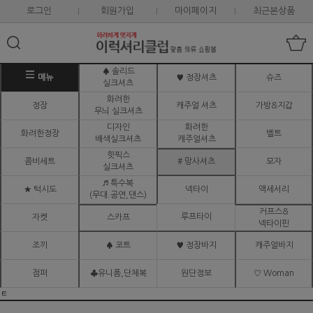
로그인
회원가입
마이페이지
최근본상품
♠ 솔리드
메뉴
♥ 정장셔츠
슈즈
실크셔츠
화려한
정장
캐주얼 셔츠
가방&지갑
무늬 실크셔츠
디자인
화려한
화려한정장
벨트
배색실크셔츠
캐주얼셔츠
핫픽스
콤비세트
# 망사셔츠
모자
실크셔츠
♬ 특수복
★ 턱시도
넥타이
액세서리
(무대.공연,댄스)
커프스&
루프타이
자켓
스카프
넥타이핀
조끼
♠ 코트
♥ 정장바지
캐주얼바지
점퍼
♣유니폼,단체복
원단정보
♡ Woman
ㅌ