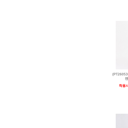
(PT260
팬
착용