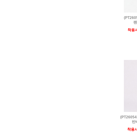
(PT26
팬
착용
(PT260
반
착용