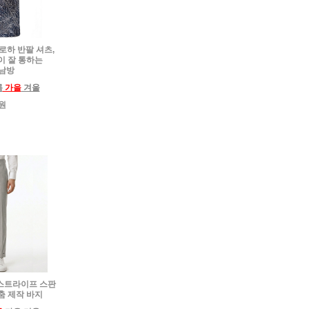
알로하 반팔 셔츠,
이 잘 통하는
남방
름
가을
겨울
0원
복 스트라이프 스판
춤 제작 바지