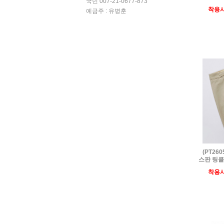
국민 007-21-0677-873
착용
예금주 : 유병훈
(PT26
스판 링클
착용