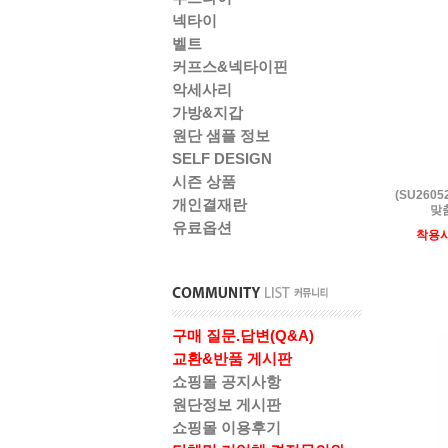
넥타이
벨트
커프스&넥타이핀
악세사리
가방&지갑
원단 샘플 정보
SELF DESIGN
시즌 상품
(SU260
개인결재란
맞춤
유료옵션
착용
구매 질문.답변(Q&A)
교환&반품 게시판
쇼핑몰 공지사항
원단정보 게시판
쇼핑몰 이용후기