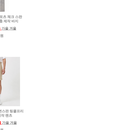
 스포츠 체크 스판
춤 제작 바지
름
가을 겨울
0원
용 면스판 링클프리
제작 팬츠
름
가을 겨울