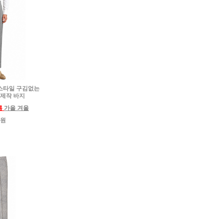
로 스타일 구김없는
 제작 바지
름
가을 겨울
0원