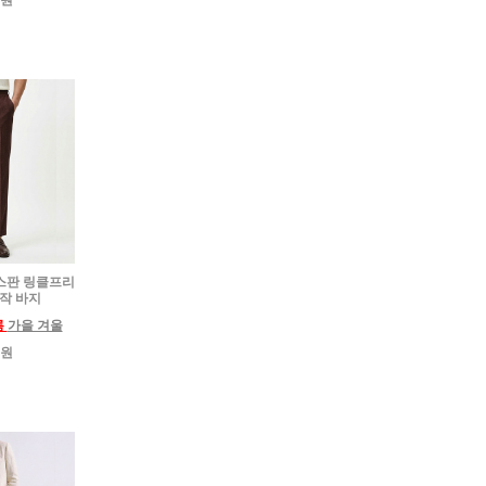
0원
넨 스판 링클프리
제작 바지
름
가을 겨울
0원