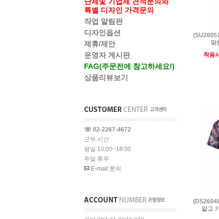
단체및 기업체 견적문의와
특별 디자인 가격문의
작업 알림판
디자인옵션
(SU260
맞춤
제휴/제안
운영자 게시판
착용
FAG(주문전에 참고하세요!)
상품리뷰보기
☏ 02-2267-4672
근무 시간
평일 10:00~18:00
주말 휴무
E-mail 문의
(DS260
얇고 