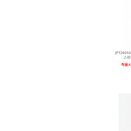
(PT260
스판
착용시