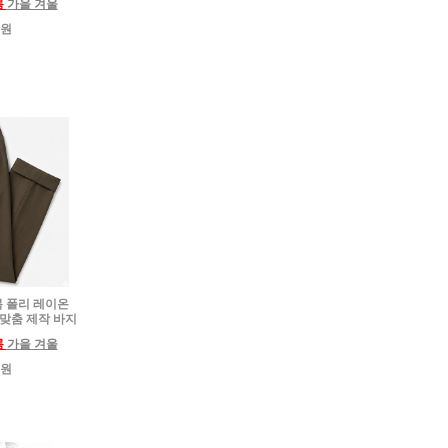
름
가을 겨울
0원
하복 폴리 레이온
 맞춤 제작 바지
름
가을 겨울
0원