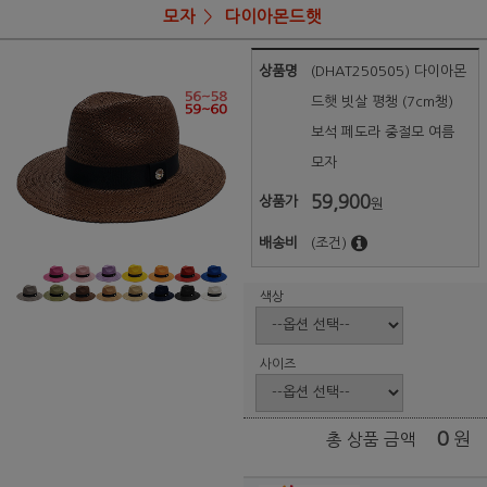
모자
다이아몬드햇
상품명
(DHAT250505) 다이아몬
드햇 빗살 평챙 (7cm챙)
보석 페도라 중절모 여름
모자
59,900
상품가
원
배송비
(조건)
색상
사이즈
0
원
총 상품 금액