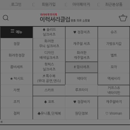
로그인
회원가입
마이페이지
최근본상품
♠ 솔리드
메뉴
♥ 정장셔츠
슈즈
실크셔츠
화려한
정장
캐주얼 셔츠
가방&지갑
무늬 실크셔츠
디자인
화려한
화려한정장
벨트
배색실크셔츠
캐주얼셔츠
핫픽스
콤비세트
# 망사셔츠
모자
실크셔츠
♬ 특수복
★ 턱시도
넥타이
액세서리
(무대.공연,댄스)
커프스&
루프타이
자켓
스카프
넥타이핀
조끼
♠ 코트
♥ 정장바지
캐주얼바지
점퍼
♣유니폼,단체복
원단정보
♡ Woman
ㅌ