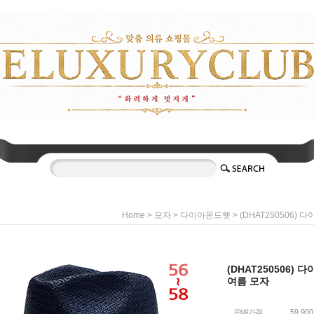
>
>
> (DHAT250506
Home
모자
다이아몬드햇
(DHAT250506
여름 모자
판매가격
59,90