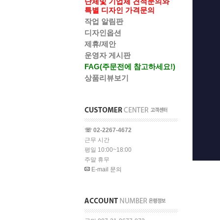
단체및 기업체 견적문의와
특별 디자인 가격문의
작업 알림판
디자인옵션
제휴/제안
운영자 게시판
FAG(주문전에 참고하세요!)
상품리뷰보기
☏ 02-2267-4672
근무 시간
평일 10:00~18:00
주말 휴무
E-mail 문의