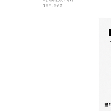
국민 007-21-0677-873
예금주 : 유병훈