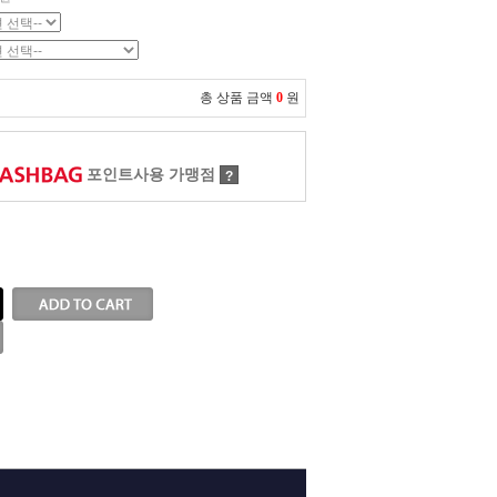
총 상품 금액
0
원
포인트사용 가맹점
?