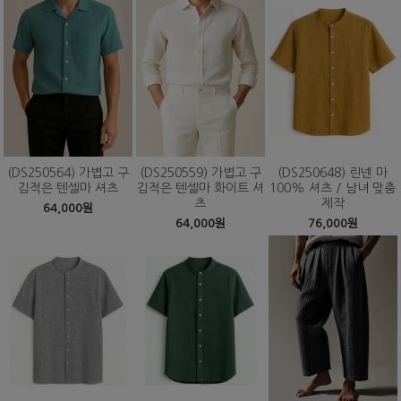
(DS250564) 가볍고 구
(DS250559) 가볍고 구
(DS250648) 린넨 마
김적은 텐셀마 셔츠
김적은 텐셀마 화이트 셔
100% 셔츠 / 남녀 맞춤
츠
제작
64,000원
64,000원
76,000원