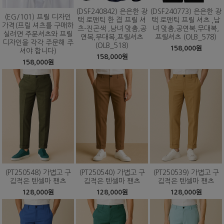
(DSF240842) 은은한 광
(DSF240773) 은은한 광
(EG/101) 프릴 디자인
택 로맨틱 한 겹 프릴 셔
택 로맨틱 프릴 셔츠 ,남
가격(프릴 셔츠를 구매하
츠-진곤색 ,남녀 맞춤,공
녀 맞춤,공연복,무대복,
실려면 주문셔츠와 프릴
연복,무대복,프릴셔츠
프릴셔츠 (OLB_578)
디자인을 각각 주문해 주
(OLB_518)
158,000원
셔야 합니다)
158,000원
158,000원
(PT250548) 가볍고 구
(PT250540) 가볍고 구
(PT250539) 가볍고 구
김적은 텐셀마 팬츠
김적은 텐셀마 팬츠
김적은 텐셀마 팬츠
128,000원
128,000원
128,000원