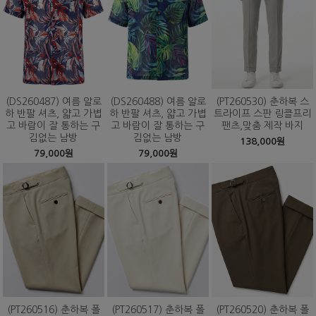
(DS260487) 여름 알로
(DS260488) 여름 알로
(PT260530) 춘하복 스
하 반팔 셔츠, 얇고 가볍
하 반팔 셔츠, 얇고 가볍
트라이프 스판 링클프리
고 바람이 잘 통하는 구
고 바람이 잘 통하는 구
팬츠,맞춤 제작 바지
김없는 남방
김없는 남방
138,000원
79,000원
79,000원
(PT260516) 춘하복 폴
(PT260517) 춘하복 폴
(PT260520) 춘하복 폴