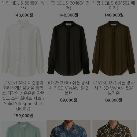
느낌 (JEIL S-604801 녹
느낌 (JEIL S-604604 검
느낌 (JEIL S-604602 베
색)
정)
이지)
148,000원
148,000원
148,000원
(DS251045) 미련없이
(DS250930) 쉬폰 망사
(DS250927) 쉬폰 망사
화려하게/ 물방울 핫픽
셔츠 SD VIVIAN_542
셔츠 SD VIVIAN_534
스 디자인 / 은은한 광택
블랙
브라운
실크 스판 화이트 셔츠 /
89,000원
89,000원
Solid Silk Span Shirt
(J6002)
159,000원