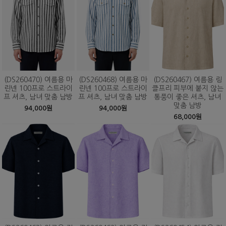
(DS260470) 여름용 마
(DS260468) 여름용 마
(DS260467) 여름용 링
린넨 100프로 스트라이
린넨 100프로 스트라이
클프리 피부에 붙지 않는
프 셔츠, 남녀 맞춤 남방
프 셔츠, 남녀 맞춤 남방
통풍이 좋은 셔츠, 남녀
맞춤 남방
94,000원
94,000원
68,000원