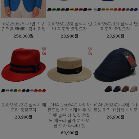
(BZ250526) 가볍고 구
(CAP260228) 삼색띠 린
(CAP260233) 삼색띠 면
김적은 텐셀마 콤비 자켓
넨 페도라 중절모자
페도라 중절모자
258,000원
23,900원
23,900원
(CAP260227) 삼색띠 페
(DHAT250647) 다이아
(CAP260240) 피에르가
도라 중절모자
몬드햇 천연소재 바우 보
르뎅 마직 헌팅캡 베레모
터햇 넓은 챙 밀짚 중절
23,900원
26,900원
모 페도라 남자 여자 여
름 모자 파나마 햇
69,900원