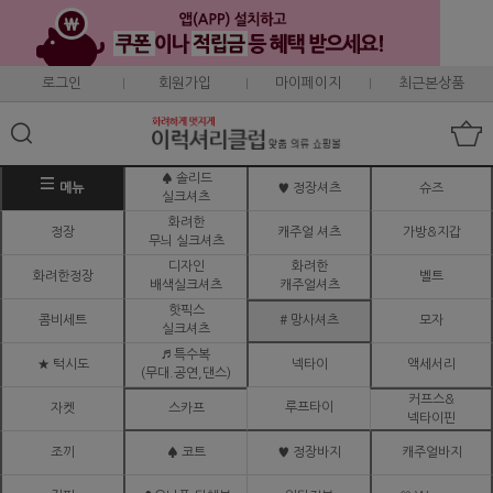
로그인
회원가입
마이페이지
최근본상품
♠ 솔리드
메뉴
♥ 정장셔츠
슈즈
실크셔츠
화려한
정장
캐주얼 셔츠
가방&지갑
무늬 실크셔츠
디자인
화려한
화려한정장
벨트
배색실크셔츠
캐주얼셔츠
핫픽스
콤비세트
# 망사셔츠
모자
실크셔츠
♬ 특수복
★ 턱시도
넥타이
액세서리
(무대.공연,댄스)
커프스&
루프타이
자켓
스카프
넥타이핀
조끼
♠ 코트
♥ 정장바지
캐주얼바지