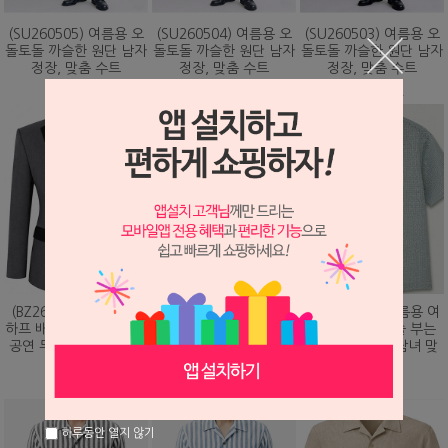
(SU260505) 여름용 오
(SU260504) 여름용 오
(SU260503) 여름용 오
돌토돌 까슬한 원단 남자
돌토돌 까슬한 원단 남자
돌토돌 까슬한 원단 남자
정장, 맞춤 수트
정장, 맞춤 수트
정장, 맞춤 수트
348,000원
348,000원
348,000원
(BZ260203) 화려하게
(DS260479) 여름용 여
(DS260473) 여름용 여
하프 배색 핫픽스 디자인
름용 바람이 솔솔 부는
름용 바람이 솔솔 부는
공연 무대 맞춤 제작 자
망사직조 셔츠, 남녀 맞
망사직조 셔츠, 남녀 맞
켓
춤 남방
춤 남방
328,000원
78,000원
78,000원
하루동안 열지 않기