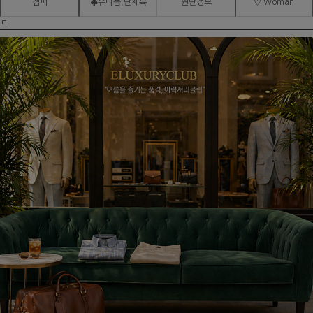
점퍼
♣유니폼,단체복
원단정보
♡ Woman
ㅌ