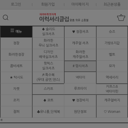
로그인
회원가입
마이페이지
최근본상품
♠ 솔리드
메뉴
♥ 정장셔츠
슈즈
실크셔츠
화려한
정장
캐주얼 셔츠
가방&지갑
무늬 실크셔츠
디자인
화려한
화려한정장
벨트
배색실크셔츠
캐주얼셔츠
핫픽스
콤비세트
# 망사셔츠
모자
실크셔츠
♬ 특수복
★ 턱시도
넥타이
액세서리
(무대.공연,댄스)
커프스&
루프타이
자켓
스카프
넥타이핀
조끼
♠ 코트
♥ 정장바지
캐주얼바지
점퍼
♣유니폼,단체복
원단정보
♡ Woman
ㅌ