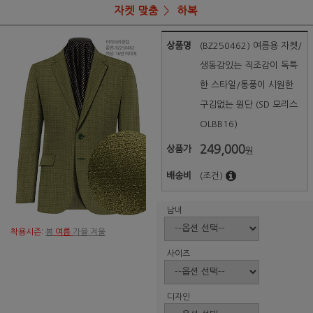
자켓 맞춤
하복
상품명
(BZ250462) 여름용 자켓/
생동감있는 직조감이 독특
한 스타일/통풍이 시원한
구김없는 원단 (SD 모리스
OLBB16)
249,000
상품가
원
배송비
(조건)
남녀
착용시즌:
봄
여름
가을 겨울
사이즈
디자인