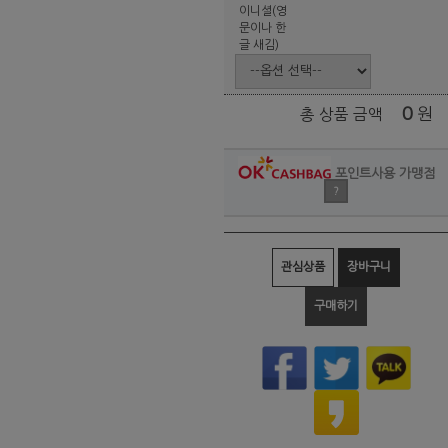
이니셜(영
문이나 한
글 새김)
0
원
총 상품 금액
포인트사용 가맹점
?
관심상품
장바구니
구매하기