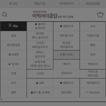
로그인
회원가입
마이페이지
최근본상품
♠ 솔리드
메뉴
♥ 정장셔츠
슈즈
실크셔츠
화려한
정장
캐주얼 셔츠
가방&지갑
무늬 실크셔츠
디자인
화려한
화려한정장
벨트
배색실크셔츠
캐주얼셔츠
핫픽스
콤비세트
# 망사셔츠
모자
실크셔츠
♬ 특수복
★ 턱시도
넥타이
액세서리
(무대.공연,댄스)
커프스&
루프타이
자켓
스카프
넥타이핀
조끼
♠ 코트
♥ 정장바지
캐주얼바지
점퍼
♣유니폼,단체복
원단정보
♡ Woman
ㅌ