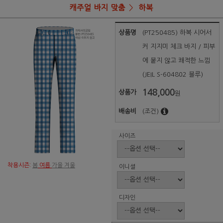
캐주얼 바지 맞춤
하복
상품명
(PT250485) 하복 시어서
커 지지미 체크 바지 / 피부
에 붙지 않고 쾌적한 느낌
(JEIL S-604802 블루)
148,000
상품가
원
배송비
(조건)
사이즈
착용시즌:
봄
여름
가을 겨울
이니셜
디자인