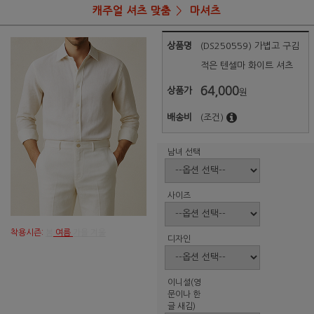
캐주얼 셔츠 맞춤
마셔츠
상품명
(DS250559) 가볍고 구김
적은 텐셀마 화이트 셔츠
64,000
상품가
원
배송비
(조건)
남녀 선택
사이즈
착용시즌:
봄
여름
가을 겨울
디자인
이니셜(영
문이나 한
글 새김)