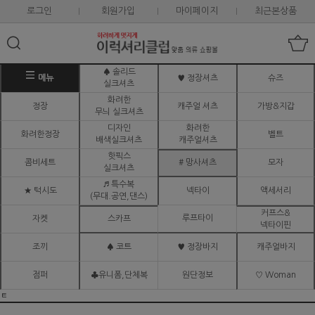
로그인
회원가입
마이페이지
최근본상품
♠ 솔리드
메뉴
♥ 정장셔츠
슈즈
실크셔츠
화려한
정장
캐주얼 셔츠
가방&지갑
무늬 실크셔츠
디자인
화려한
화려한정장
벨트
배색실크셔츠
캐주얼셔츠
핫픽스
콤비세트
# 망사셔츠
모자
실크셔츠
♬ 특수복
★ 턱시도
넥타이
액세서리
(무대.공연,댄스)
커프스&
루프타이
자켓
스카프
넥타이핀
조끼
♠ 코트
♥ 정장바지
캐주얼바지
점퍼
♣유니폼,단체복
원단정보
♡ Woman
ㅌ