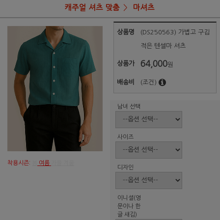
캐주얼 셔츠 맞춤
마셔츠
상품명
(DS250563) 가볍고 구김
적은 텐셀마 셔츠
64,000
상품가
원
배송비
(조건)
남녀 선택
사이즈
착용시즌:
봄
여름
가을 겨울
디자인
이니셜(영
문이나 한
글 새김)