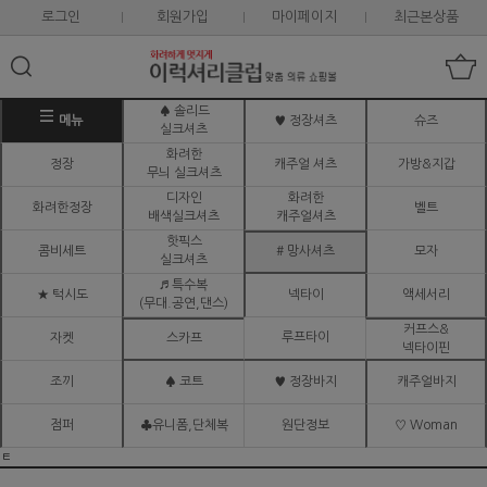
로그인
회원가입
마이페이지
최근본상품
♠ 솔리드
메뉴
♥ 정장셔츠
슈즈
실크셔츠
화려한
정장
캐주얼 셔츠
가방&지갑
무늬 실크셔츠
디자인
화려한
화려한정장
벨트
배색실크셔츠
캐주얼셔츠
핫픽스
콤비세트
# 망사셔츠
모자
실크셔츠
♬ 특수복
★ 턱시도
넥타이
액세서리
(무대.공연,댄스)
커프스&
루프타이
자켓
스카프
넥타이핀
조끼
♠ 코트
♥ 정장바지
캐주얼바지
점퍼
♣유니폼,단체복
원단정보
♡ Woman
ㅌ