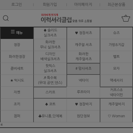
로그인
회원가입
마이페이지
최근본상품
♠ 솔리드
메뉴
♥ 정장셔츠
슈즈
실크셔츠
화려한
정장
캐주얼 셔츠
가방&지갑
무늬 실크셔츠
디자인
화려한
화려한정장
벨트
배색실크셔츠
캐주얼셔츠
핫픽스
콤비세트
# 망사셔츠
모자
실크셔츠
♬ 특수복
★ 턱시도
넥타이
액세서리
(무대.공연,댄스)
커프스&
루프타이
자켓
스카프
넥타이핀
조끼
♠ 코트
♥ 정장바지
캐주얼바지
점퍼
♣유니폼,단체복
원단정보
♡ Woman
ㅌ