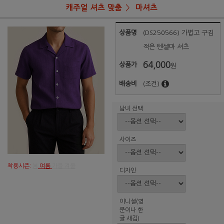
캐주얼 셔츠 맞춤
마셔츠
상품명
(DS250566) 가볍고 구김
적은 텐셀마 셔츠
64,000
상품가
원
배송비
(조건)
남녀 선택
사이즈
착용시즌:
봄
여름
가을 겨울
디자인
이니셜(영
문이나 한
글 새김)