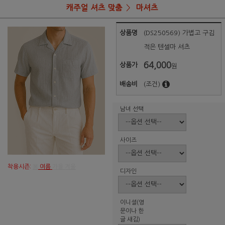
캐주얼 셔츠 맞춤
마셔츠
상품명
(DS250569) 가볍고 구김
적은 텐셀마 셔츠
64,000
상품가
원
배송비
(조건)
남녀 선택
사이즈
착용시즌:
봄
여름
가을 겨울
디자인
이니셜(영
문이나 한
글 새김)