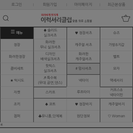
로그인
회원가입
마이페이지
최근본상품
♠ 솔리드
메뉴
♥ 정장셔츠
슈즈
실크셔츠
화려한
정장
캐주얼 셔츠
가방&지갑
무늬 실크셔츠
디자인
화려한
화려한정장
벨트
배색실크셔츠
캐주얼셔츠
핫픽스
콤비세트
# 망사셔츠
모자
실크셔츠
♬ 특수복
★ 턱시도
넥타이
액세서리
(무대.공연,댄스)
커프스&
루프타이
자켓
스카프
넥타이핀
조끼
♠ 코트
♥ 정장바지
캐주얼바지
점퍼
♣유니폼,단체복
원단정보
♡ Woman
ㅌ