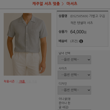
캐주얼 셔츠 맞춤
마셔츠
상품명
(DS250569) 가볍고 구김
적은 텐셀마 셔츠
64,000
상품가
원
배송비
(조건)
남녀 선택
사이즈
착용시즌:
봄
여름
가을 겨울
디자인
이니셜(영
문이나 한
글 새김)