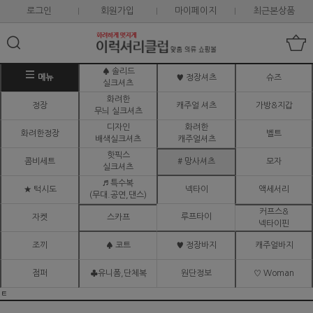
로그인
회원가입
마이페이지
최근본상품
♠ 솔리드
메뉴
♥ 정장셔츠
슈즈
실크셔츠
화려한
정장
캐주얼 셔츠
가방&지갑
무늬 실크셔츠
디자인
화려한
화려한정장
벨트
배색실크셔츠
캐주얼셔츠
핫픽스
콤비세트
# 망사셔츠
모자
실크셔츠
♬ 특수복
★ 턱시도
넥타이
액세서리
(무대.공연,댄스)
커프스&
루프타이
자켓
스카프
넥타이핀
조끼
♠ 코트
♥ 정장바지
캐주얼바지
점퍼
♣유니폼,단체복
원단정보
♡ Woman
ㅌ