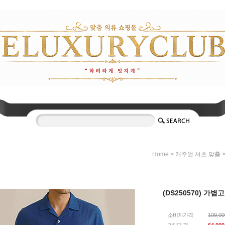
>
Home
캐주얼 셔츠 맞춤
(DS250570) 가
소비자가격
109,0