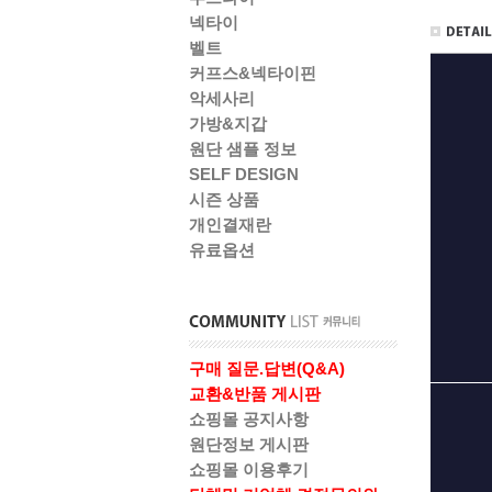
넥타이
벨트
커프스&넥타이핀
악세사리
가방&지갑
원단 샘플 정보
SELF DESIGN
시즌 상품
개인결재란
유료옵션
구매 질문.답변(Q&A)
교환&반품 게시판
쇼핑몰 공지사항
원단정보 게시판
쇼핑몰 이용후기