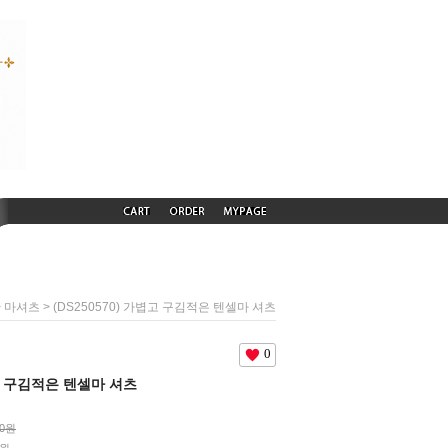
>
> (DS250570) 가볍고 구김적은 텐셀마 셔츠
마셔츠
0
볍고 구김적은 텐셀마 셔츠
00원