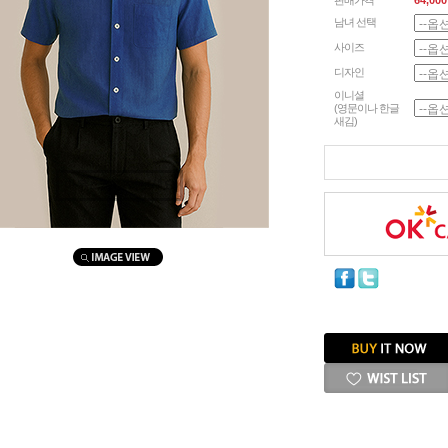
판매가격
64,000
남녀 선택
사이즈
디자인
이니셜
(영문이나 한글
새김)
마우스를 올려보세요