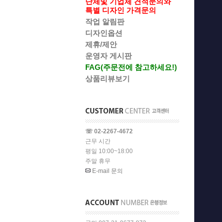
단체및 기업체 견적문의와
특별 디자인 가격문의
작업 알림판
디자인옵션
제휴/제안
운영자 게시판
FAG(주문전에 참고하세요!)
상품리뷰보기
☏ 02-2267-4672
근무 시간
평일 10:00~18:00
주말 휴무
E-mail 문의