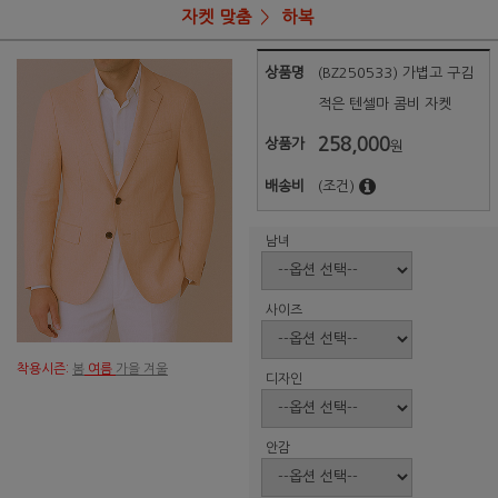
자켓 맞춤
하복
상품명
(BZ250533) 가볍고 구김
적은 텐셀마 콤비 자켓
258,000
상품가
원
배송비
(조건)
남녀
사이즈
착용시즌:
봄
여름
가을 겨울
디자인
안감