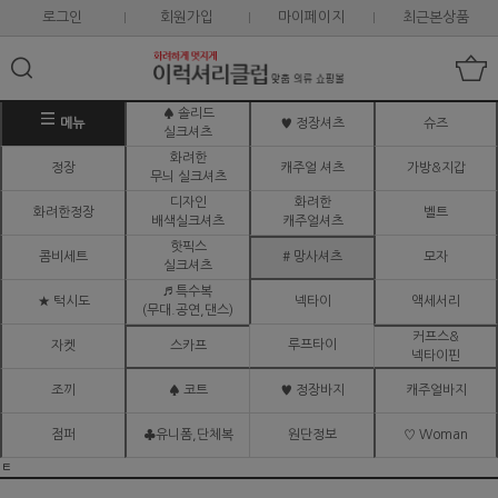
로그인
회원가입
마이페이지
최근본상품
♠ 솔리드
메뉴
♥ 정장셔츠
슈즈
실크셔츠
화려한
정장
캐주얼 셔츠
가방&지갑
무늬 실크셔츠
디자인
화려한
화려한정장
벨트
배색실크셔츠
캐주얼셔츠
핫픽스
콤비세트
# 망사셔츠
모자
실크셔츠
♬ 특수복
★ 턱시도
넥타이
액세서리
(무대.공연,댄스)
커프스&
루프타이
자켓
스카프
넥타이핀
조끼
♠ 코트
♥ 정장바지
캐주얼바지
점퍼
♣유니폼,단체복
원단정보
♡ Woman
ㅌ